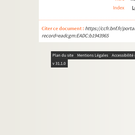
Index
L
Citer ce document :
https://ccfr.bnf.fr/por
record=eadcgm:EADC:b1943965
Plan du site
Mentions Légales
Accessibilit
v 31.1.0