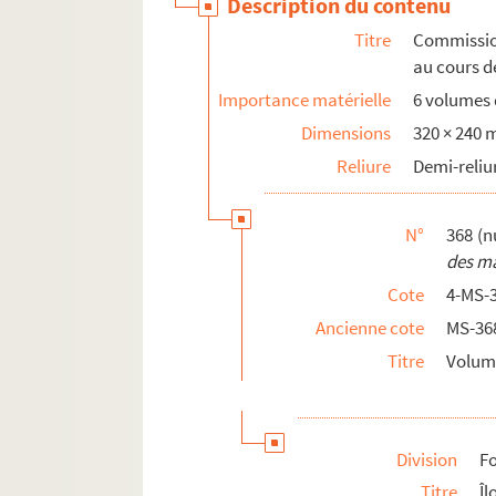
Description du contenu
Titre
Commission
au cours d
Importance matérielle
6 volumes d
Dimensions
320 × 240
Reliure
Demi-reliu
N°
368 (n
des ma
Cote
4-MS-
Ancienne cote
MS-36
Titre
Volum
Division
Fo
Titre
Îl