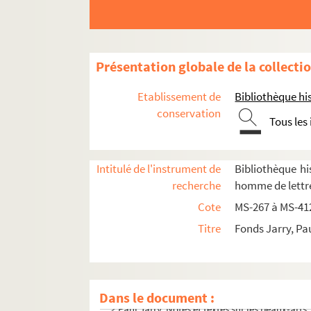
Présentation globale de la collecti
Etablissement de
Bibliothèque his
conservation
Tous les
Intitulé de l'instrument de
Bibliothèque his
recherche
homme de lettre
Paul Jarry. Notes et textes sur des quartiers 
Cote
MS-267 à MS-41
Paul Jarry. Notes et textes sur des localités e
Titre
Fonds Jarry, Pa
Paul Jarry. Notes et textes de caractère bio
Paul Jarry. Notes et textes sur le théâtre
Paul Jarry. Notes et textes sur la littérature
Dans le document :
Paul Jarry. Notes et textes sur les beaux-arts