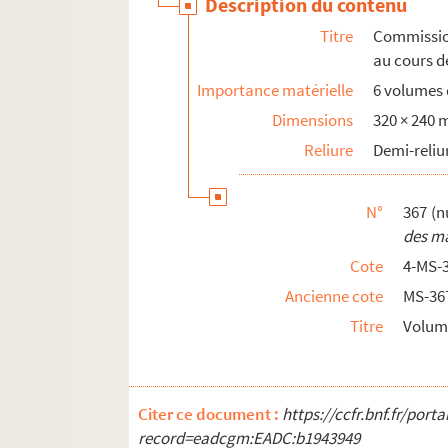
Description du contenu
Titre
Commission
au cours d
Importance matérielle
6 volumes d
Dimensions
320 × 240
Reliure
Demi-reliu
N°
367 (n
des ma
Cote
4-MS-
Ancienne cote
MS-36
Titre
Volume
Citer ce document :
https://ccfr.bnf.fr/por
record=eadcgm:EADC:b1943949