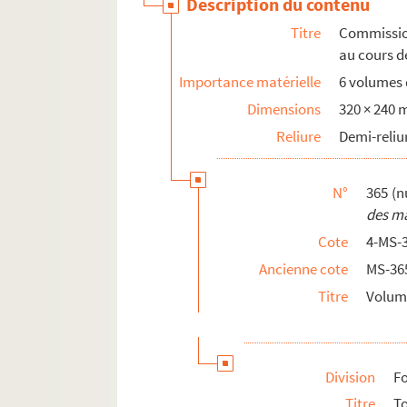
Description du contenu
Titre
Commission
au cours d
Importance matérielle
6 volumes d
Dimensions
320 × 240
Reliure
Demi-reliu
N°
365 (n
des ma
Cote
4-MS-
Ancienne cote
MS-36
Titre
Volume
Division
Fo
Titre
To