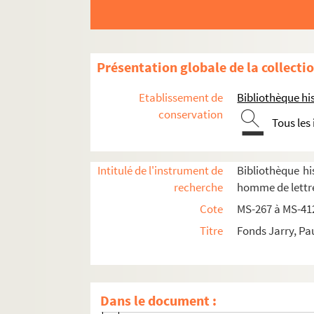
Présentation globale de la collecti
Etablissement de
Bibliothèque his
conservation
Paul Jarry. Notes et textes sur des quartiers 
Tous les
Paul Jarry. Notes et textes sur des localités e
Paul Jarry. Notes et textes de caractère bio
Intitulé de l'instrument de
Bibliothèque his
Paul Jarry. Notes et textes sur le théâtre
recherche
homme de lettre
Paul Jarry. Notes et textes sur la littérature
Cote
MS-267 à MS-41
Paul Jarry. Notes et textes sur les beaux-arts
Titre
Fonds Jarry, Pa
Paul Jarry. Notes et textes sur des sujets dive
Commission du vieux Paris
Commission du Vieux Paris. Ordres du jour, 
Dans le document :