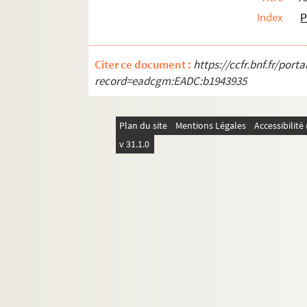
Index
P
Citer ce document :
https://ccfr.bnf.fr/por
record=eadcgm:EADC:b1943935
Plan du site
Mentions Légales
Accessibilit
v 31.1.0