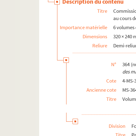
Description du contenu
Titre
Commission
au cours d
Importance matérielle
6 volumes d
Dimensions
320 × 240
Reliure
Demi-reliu
N°
364 (n
des ma
Cote
4-MS-
Ancienne cote
MS-36
Titre
Volume
Division
Fo
Titre
Po