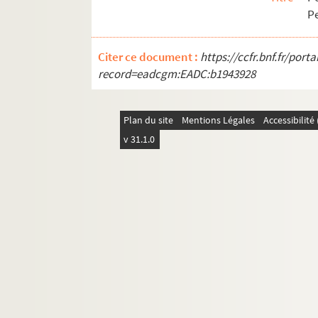
Pe
Citer ce document :
https://ccfr.bnf.fr/por
record=eadcgm:EADC:b1943928
Plan du site
Mentions Légales
Accessibilit
v 31.1.0