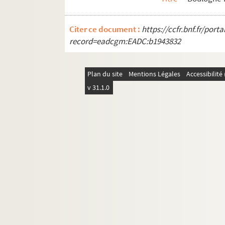
Vanves
Seine-Saint-Denis
Citer ce document :
https://ccfr.bnf.fr/por
Val-de-Marne
record=eadcgm:EADC:b1943832
Val-d'Oise
Plan du site
Mentions Légales
Accessibilit
v 31.1.0