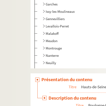
Garches
Issy-les-Moulineaux
Gennevilliers
Levallois-Perret
Malakoff
Meudon
Montrouge
Nanterre
Neuilly
Le Plessis-Robinson
Rueil Malmaison
Présentation du contenu
Sceaux
Titre
Hauts-de-Sein
Sèvres
Description du contenu
Suresnes
Titre
Boulogne-