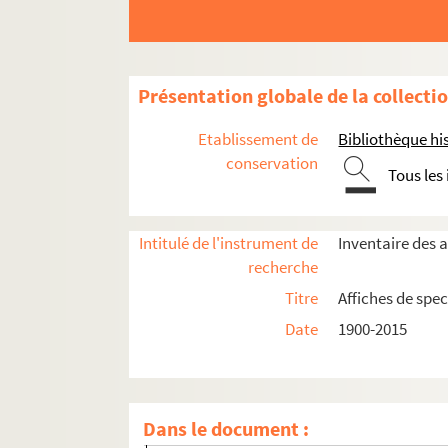
Présentation globale de la collecti
Etablissement de
Bibliothèque his
conservation
Tous les
Intitulé de l'instrument de
Inventaire des a
recherche
Titre
Affiches de spec
Seine-et-Marne
Date
1900-2015
Yvelines
Essonne
Hauts-de-Seine
Dans le document :
Antony