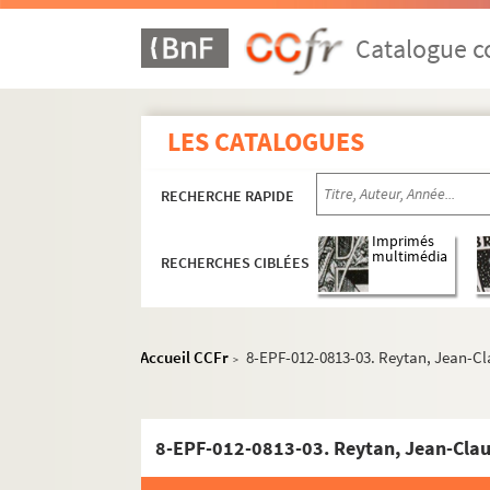
Catalogue co
LES CATALOGUES
RECHERCHE RAPIDE
Imprimés
multimédia
RECHERCHES CIBLÉES
Accueil CCFr
8-EPF-012-0813-03. Reytan, Jean-C
>
e
e
8-EPF-012-0813-03. Reytan, Jean-Clau
Carrés 721 à 740. 7
et 8
arrondissements
er
e
e
e
Carrés 741 à 760. 1
, 6
, 7
et 8
arrondisseme