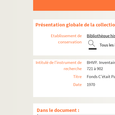
er
e
e
e
e
Carrés 761 à 780. 1
, 2
, 4
, 6
et 7
arrondiss
er
e
e
e
Carrés 781 à 800. 1
, 2
, 3
et 4
arrondisseme
e
e
e
Carrés 801 à 820. 3
, 4
et 11
arrondissements
Présentation globale de la collecti
4-EPF-012-1778-045. Plan de Paris quadrillé p
Etablissement de
Bibliothèque his
Carré 801
conservation
Tous les
Carré 802
Carré 803
Intitulé de l'instrument de
BHVP. Inventair
Carré 804
recherche
721 à 902
Carré 805
Titre
Fonds C'était Pa
Carré 806
Date
1970
Carré 807
Carré 808
Carré 809
Dans le document :
Carré 810