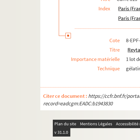
Index
Paris (Fra
Paris (Fra
Cote
8-EPF
Titre
Reyta
Importance matérielle
1 lot 
Technique
gélati
Citer ce document :
https://ccfr.bnf.fr/por
record=eadcgm:EADC:b1943830
Plan du site
Mentions Légales
Accessibilit
v 31.1.0