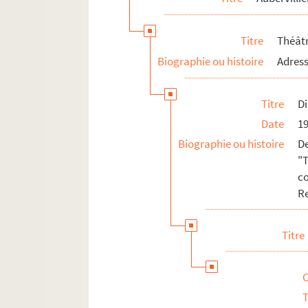
Montreuil
Noisy-le-Grand
Titre
Théât
Pantin
Biographie ou histoire
Adress
Rosny-sous-Bois
Saint-Denis
Titre
Di
Saint-Ouen
Date
1
Sevran
Biographie ou histoire
D
"
Val-de-Marne
c
Val-d'Oise
R
Titre
T