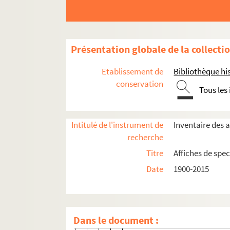
Seine-et-Marne
Yvelines
Présentation globale de la collecti
Essonne
Hauts-de-Seine
Etablissement de
Bibliothèque his
Seine-Saint-Denis
conservation
Tous les
Aubervilliers
Théâtre de la Commune
Intitulé de l'instrument de
Inventaire des a
recherche
Direction Gabriel Garan (1960-198
Titre
Affiches de spec
Direction Alfredo Arias (1985-1990
Date
1900-2015
Direction Brigitte Jaques (1991-1997
Spectacles
4-AFF-005033-(01). Ahmed le 
Dans le document :
4-AFF-005033-(02). Angels in