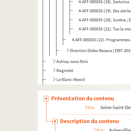
4-AFF-005033-(18). Sertorius
4-AFF-005033-(19). Des siècle
4-AFF-005033-(20). Suréna ; E
4-AFF-005033-(21). Tue la mo
4-AFF-005033-(22). Programmes e
Direction Didier Bezace (1997-201
Aulnay-sous-Bois
Bagnolet
Le Blanc-Mesnil
Bobigny
Présentation du contenu
La Courneuve
Gagny
Titre
Seine-Saint-De
Les Lilas
Description du contenu
Monfermeil
Titre
Aubervillie