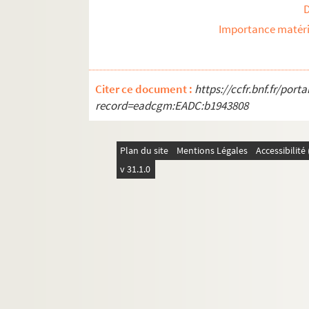
Importance matéri
Citer ce document :
https://ccfr.bnf.fr/por
record=eadcgm:EADC:b1943808
Plan du site
Mentions Légales
Accessibilit
v 31.1.0