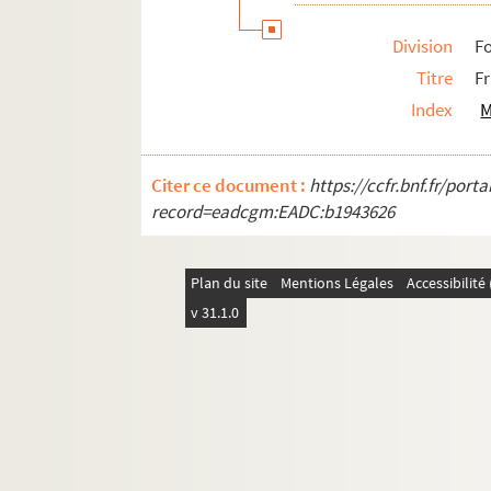
Division
Fo
Titre
Fr
Index
M
Citer ce document :
https://ccfr.bnf.fr/por
record=eadcgm:EADC:b1943626
Plan du site
Mentions Légales
Accessibilit
v 31.1.0