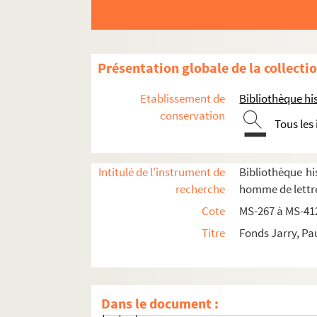
4-MS-327. VIIe arrondissement (fin). 
4-MS-328. VIIIe arrondissement (suite
Notes autographes de Lucien Raulet po
Présentation globale de la collecti
4-MS-331. VIIIe arrondissement (suite
Etablissement de
Bibliothèque his
4-MS-332. VIIIe arrondissement (fin)
conservation
Tous les
4-MS-333. Montmartre (suite)
4-MS-334. Montmartre (suite)
Intitulé de l'instrument de
Bibliothèque his
4-MS-335. IXe et Xe arrondissements
recherche
homme de lettre
4-MS-336. Les Porcherons
Cote
MS-267 à MS-41
4-MS-337. Les Porcherons (suite). XIe,
Titre
Fonds Jarry, Pa
4-MS-338. L'hôtel Thiers, place Saint-G
Fol. 2. Thiers ; l'homme ; sa naissa
Fol. 60. Le premier hôtel : plan et in
Dans le document :
Fol. 84. Les deux hôtels ; perquisitio