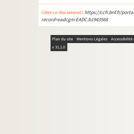
Société de l'histoire de l'art français
Documentation réunie par Paul Jarry et notes
Citer ce document :
https://ccfr.bnf.fr/por
record=eadcgm:EADC:b1943568
Correspondance et papiers personnels
Plan du site
Mentions Légales
Accessibilit
v 31.1.0