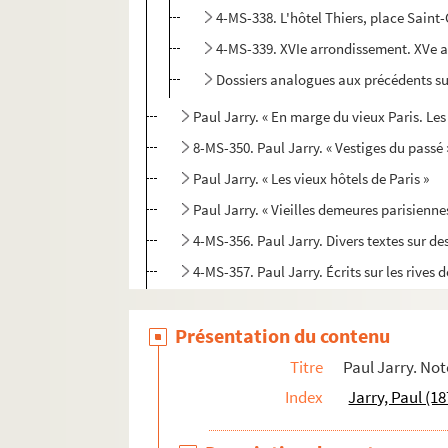
4-MS-338. L'hôtel Thiers, place Saint
4-MS-339. XVIe arrondissement. XVe 
Dossiers analogues aux précédents sur
Paul Jarry. « En marge du vieux Paris. Le
8-MS-350. Paul Jarry. « Vestiges du passé
Paul Jarry. « Les vieux hôtels de Paris »
Paul Jarry. « Vieilles demeures parisienne
4-MS-356. Paul Jarry. Divers textes sur de
4-MS-357. Paul Jarry. Écrits sur les rives d
4-MS-358. Paul Jarry. Écrits divers sur Par
Présentation du contenu
8-MS-359. Paul Jarry. « Cénacles et vieux log
4-MS-360. Paul Jarry. Écrits divers sur Par
Titre
Paul Jarry. Not
4-MS-377. Paul Jarry. Paris et environs. 
Index
Jarry, Paul (1
4-MS-378. Paul Jarry. Paris et Parisiens. 