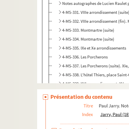
Notes autographes de Lucien Raulet po
4-MS-331. VIIIe arrondissement (suite
4-MS-332. VIIIe arrondissement (fin)
4-MS-333. Montmartre (suite)
4-MS-334. Montmartre (suite)
4-MS-335. IXe et Xe arrondissements
4-MS-336. Les Porcherons
4-MS-337. Les Porcherons (suite). XIe,
4-MS-338. L'hôtel Thiers, place Saint
4-MS-339. XVIe arrondissement. XVe 
Dossiers analogues aux précédents sur
Présentation du contenu
Paul Jarry. « En marge du vieux Paris. Le
Titre
Paul Jarry. Not
8-MS-350. Paul Jarry. « Vestiges du passé
Index
Jarry, Paul (1
Paul Jarry. « Les vieux hôtels de Paris »