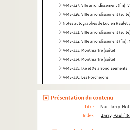
4-MS-327. VIIe arrondissement (fin). 
4-MS-328. VIIIe arrondissement (suite
Notes autographes de Lucien Raulet po
4-MS-331. VIIIe arrondissement (suite
4-MS-332. VIIIe arrondissement (fin)
4-MS-333. Montmartre (suite)
4-MS-334. Montmartre (suite)
4-MS-335. IXe et Xe arrondissements
4-MS-336. Les Porcherons
4-MS-337. Les Porcherons (suite). XIe,
4-MS-338. L'hôtel Thiers, place Saint
Présentation du contenu
4-MS-339. XVIe arrondissement. XVe 
Titre
Paul Jarry. Not
Dossiers analogues aux précédents sur
Index
Jarry, Paul (1
Paul Jarry. « En marge du vieux Paris. Le