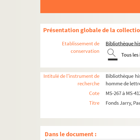
Présentation globale de la collecti
Etablissement de
Bibliothèque his
conservation
Tous les
Paul Jarry. Notes et textes sur des quartiers et 
Paul Jarry. Dossiers sur Paris (quartiers, hô
Intitulé de l'instrument de
Bibliothèque his
recherche
homme de lettre
4-MS-310. [Volume 1. Ier et IIe arron
Cote
MS-267 à MS-41
4-MS-311. « Le quartier du Palais-Roya
Titre
Fonds Jarry, Pa
4-MS-312. L'Opéra
4-MS-313. [Volume 4. Le Marais]
4-MS-314. « Le Temple et le Marais »
Dans le document :
4-MS-315. « Le quartier Saint-Antoine