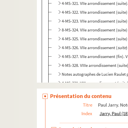
4-MS-321. VIIe arrondissement (suite
4-MS-322. VIIe arrondissement (suite)
4-MS-323. VIIe arrondissement (suite)
8-MS-324. VIIe arrondissement (suite)
4-MS-325. VIIe arrondissement (suite)
4-MS-326. VIIe arrondissement (
suite
)
4-MS-327. VIIe arrondissement (fin). 
4-MS-328. VIIIe arrondissement (suite
Notes autographes de Lucien Raulet po
4-MS-331. VIIIe arrondissement (suite
4-MS-332. VIIIe arrondissement (fin)
Présentation du contenu
4-MS-333. Montmartre (suite)
Titre
Paul Jarry. Not
4-MS-334. Montmartre (suite)
Index
Jarry, Paul (1
4-MS-335. IXe et Xe arrondissements
4-MS-336. Les Porcherons