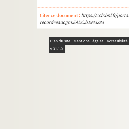
Citer ce document :
https://ccfr.bnf.fr/por
record=eadcgm:EADC:b1943283
Plan du site
Mentions Légales
Accessibilit
v 31.1.0