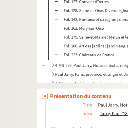
Fol. 127. Couvent d'Yerres
Fol. 128. Seine-et-Oise. Divers : égli
Fol. 142. Pontoise et sa région ; do
Fol. 162. Méry-sur-Oise
Fol. 179. Seine-et-Marne : Melun et 
Fol. 206. Art des jardins ; jardin ang
Fol. 223. Châteaux de France
4-MS-286. Paul Jarry. Notes et textes rédi
Paul Jarry. Paris, province, étranger et d
4-MS-363. Paul Jarry. Environs et ancienn
4-MS-407. Paul Jarry. « La guirlande de Paris.
Présentation du contenu
Paul Jarry. "Paysages hugoliens : prome
Titre
Paul Jarry. Not
Paul Jarry. Notes et textes de caractère bio
Index
Jarry, Paul (1
Paul Jarry. Notes et textes sur le théâtre