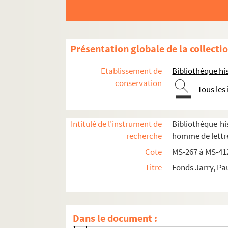
Fol. 74. Bonnes, devenue Chamaran
Fol. 75. Étampes
Fol. 76. Église de Gassicourt
Présentation globale de la collecti
Fol. 79. L'Hautil
Fol. 80. Itteville
Etablissement de
Bibliothèque his
Fol. 82. Pavillon de la Jonchère
conservation
Tous les
Fol. 83. Le Raincy ; Ouvrard ; gouac
Fol. 91. Les Capucins de Limay
Intitulé de l'instrument de
Bibliothèque his
Fol. 92. Marcoussis
recherche
homme de lettre
Fol. 95. Marnes-la-Coquette
Cote
MS-267 à MS-41
Fol. 97. Château de Méréville
Titre
Fonds Jarry, Pa
Fol. 99. Église de Mézières
Fol. 100. Château d'Ormesson
Fol. 102. Château de Rueil
Dans le document :
Fol. 103. Saint-Brice-sous-Forêt ; pa