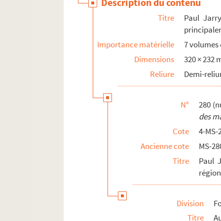
Description du contenu
Titre
Paul Jarry
principale
Importance matérielle
7 volumes d
Dimensions
320 × 232
Reliure
Demi-reliu
N°
280 (n
des ma
Cote
4-MS-
Ancienne cote
MS-28
Titre
Paul J
région
Division
Fo
Titre
A