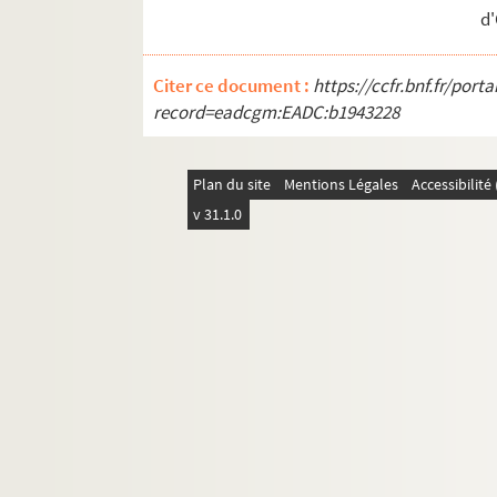
d
Citer ce document :
https://ccfr.bnf.fr/por
record=eadcgm:EADC:b1943228
Plan du site
Mentions Légales
Accessibilit
v 31.1.0