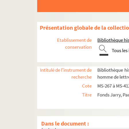
Présentation globale de la collecti
Etablissement de
Bibliothèque his
conservation
Tous les
Paul Jarry. Notes et textes sur des quartiers 
Paul Jarry. Notes et textes sur des localités exté
Intitulé de l'instrument de
Bibliothèque his
recherche
homme de lettre
Paul Jarry. Histoire et archéologie. Contré
Cote
MS-267 à MS-41
Paul Jarry. Histoire et archéologie. Notes e
Titre
Fonds Jarry, Pa
4-MS-279. Paul Jarry. Notes et écrits 
4-MS-280. Paul Jarry. Notes sur divers li
Fol. 1. Le Vésinet : histoire ; villas d
Dans le document :
Fol. 93. Chatou, Croissy, Montesson,