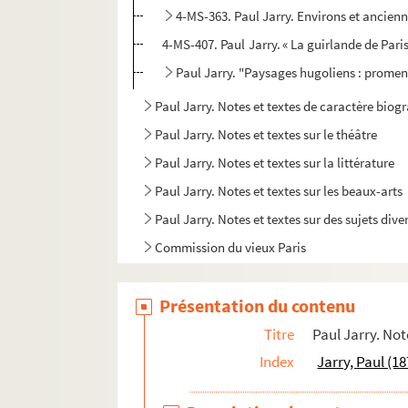
4-MS-363. Paul Jarry. Environs et ancienn
4-MS-407. Paul Jarry. « La guirlande de Paris.
Paul Jarry. "Paysages hugoliens : prome
Paul Jarry. Notes et textes de caractère bio
Paul Jarry. Notes et textes sur le théâtre
Paul Jarry. Notes et textes sur la littérature
Paul Jarry. Notes et textes sur les beaux-arts
Paul Jarry. Notes et textes sur des sujets dive
Commission du vieux Paris
Société d'iconographie parisienne
Présentation du contenu
Commission des monuments naturels et des s
Société de l'histoire de l'art français
Titre
Paul Jarry. Not
Documentation réunie par Paul Jarry et notes
Index
Jarry, Paul (1
Correspondance et papiers personnels