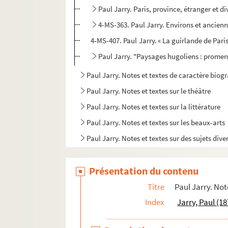
Paul Jarry. Paris, province, étranger et d
4-MS-363. Paul Jarry. Environs et ancienn
4-MS-407. Paul Jarry. « La guirlande de Paris.
Paul Jarry. "Paysages hugoliens : prome
Paul Jarry. Notes et textes de caractère bio
Paul Jarry. Notes et textes sur le théâtre
Paul Jarry. Notes et textes sur la littérature
Paul Jarry. Notes et textes sur les beaux-arts
Paul Jarry. Notes et textes sur des sujets dive
Commission du vieux Paris
Présentation du contenu
Société d'iconographie parisienne
Commission des monuments naturels et des s
Titre
Paul Jarry. Not
Société de l'histoire de l'art français
Index
Jarry, Paul (1
Documentation réunie par Paul Jarry et notes