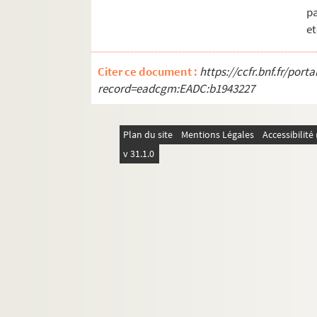
pa
et
Citer ce document :
https://ccfr.bnf.fr/por
record=eadcgm:EADC:b1943227
Plan du site
Mentions Légales
Accessibilit
v 31.1.0