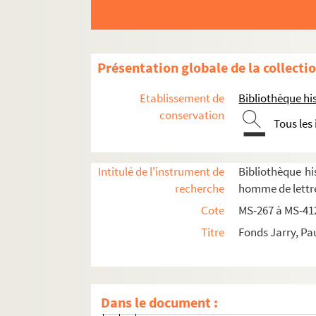
Présentation globale de la collecti
Etablissement de
Bibliothèque his
conservation
Tous les
Paul Jarry. Notes et textes sur des quartiers 
Intitulé de l'instrument de
Bibliothèque his
Paul Jarry. Notes et textes sur des localités exté
recherche
homme de lettre
Cote
MS-267 à MS-41
Paul Jarry. Histoire et archéologie. Contré
Titre
Fonds Jarry, Pa
Paul Jarry. Histoire et archéologie. Notes e
4-MS-279. Paul Jarry. Notes et écrits 
4-MS-280. Paul Jarry. Notes sur divers li
Dans le document :
Fol. 1. Le Vésinet : histoire ; villas d