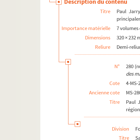
Description du contenu
Correspondance et papiers personnels
Titre
Paul Jarry
principale
Importance matérielle
7 volumes d
Dimensions
320 × 232
Reliure
Demi-reliu
N°
280 (n
des ma
Cote
4-MS-
Ancienne cote
MS-28
Titre
Paul J
région
Division
Fo
Titre
S