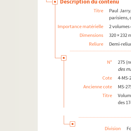
Description du contenu
Titre
Paul Jarry
parisiens,
Importance matérielle
2 volumes d
Dimensions
320 × 232
Reliure
Demi-reliu
N°
275 (n
des ma
Cote
4-MS-
Ancienne cote
MS-27
Titre
Volume
des 17
Division
Fo