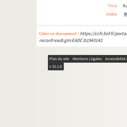
Titre
R
Index
M
Citer ce document :
https://ccfr.bnf.fr/por
record=eadcgm:EADC:b1943143
Plan du site
Mentions Légales
Accessibilit
v 31.1.0