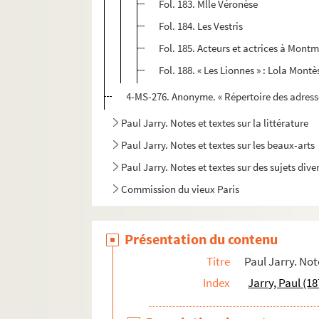
Fol. 183. Mlle Véronèse
Fol. 184. Les Vestris
Fol. 185. Acteurs et actrices à Montma
Fol. 188. « Les Lionnes » : Lola Mont
4-MS-276. Anonyme. « Répertoire des adresses
Paul Jarry. Notes et textes sur la littérature
Paul Jarry. Notes et textes sur les beaux-arts
Paul Jarry. Notes et textes sur des sujets dive
Commission du vieux Paris
Société d'iconographie parisienne
Commission des monuments naturels et des s
Présentation du contenu
Société de l'histoire de l'art français
Titre
Paul Jarry. Not
Documentation réunie par Paul Jarry et notes
Index
Jarry, Paul (1
Correspondance et papiers personnels