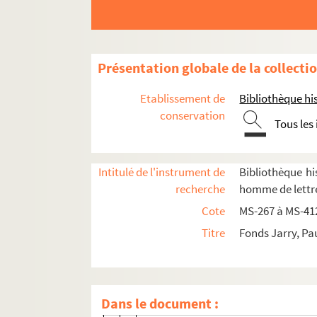
Paul Jarry. Notes et textes de caractère bio
Paul Jarry. Notes et textes sur le théâtre
Paul Jarry. Notes et textes rédigés sur le thé
Présentation globale de la collecti
4-MS-274. Volume 1
Etablissement de
Bibliothèque his
Fol. 1. « Contribution à l'étude des
conservation
Tous les
Fol. 93. Théâtre Ballande
Fol. 94. Bobino ou théâtre du Luxem
Intitulé de l'instrument de
Bibliothèque his
Fol. 97. Salle Bonne-Nouvelle
recherche
homme de lettre
Fol. 98. Cirque des Champs-Élysées
Cote
MS-267 à MS-41
Fol. 99. Théâtre du Châtelet
Titre
Fonds Jarry, Pa
Fol. 100. Théâtre de l'Estrapade
Fol. 101. Théâtre de la Tour d'Auver
Fol. 103. Théâtre des Nouveautés ; l
Dans le document :
Fol. 105. Opéra