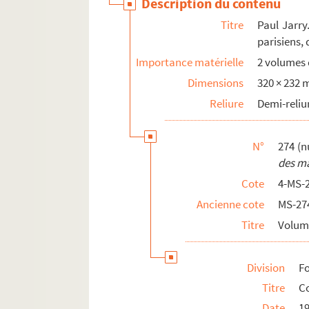
Description du contenu
Titre
Paul Jarry
parisiens,
Importance matérielle
2 volumes d
Dimensions
320 × 232
Reliure
Demi-reliu
N°
274 (n
des ma
Cote
4-MS-
Ancienne cote
MS-27
Titre
Volum
Division
Fo
Titre
Co
Date
1