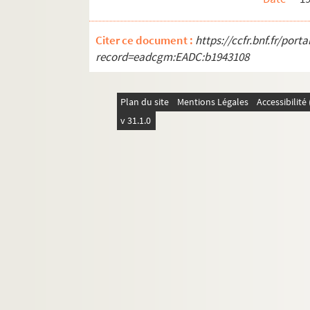
Citer ce document :
https://ccfr.bnf.fr/por
record=eadcgm:EADC:b1943108
Plan du site
Mentions Légales
Accessibilit
v 31.1.0