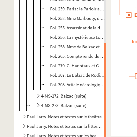
Fol. 239. Paris : le Parloir aux Bourgeois, le 
Fol. 252. Mme Marbouty, dite Claire Brunne
Fol. 255. Assassinat de la duchesse de Praslin
Fol. 256. La mystérieuse Louise
Im
Fol. 258. Mme de Balzac et Champfleury
Fol. 265. Compte rendu du livre de René Benj
Fol. 270. G. Hanotaux et G. Vicaire,
La jeunesse
Fol. 307. Le Balzac de Rodin, boulevard Raspa
Fol. 308. Article nécrologique, par Georges Gu
4-MS-272. Balzac (suite)
4-MS-273. Balzac (suite)
Paul Jarry. Notes et textes sur le théâtre
Paul Jarry. Notes et textes sur la littérature
Paul Jarry. Notes et textes sur les beaux-arts