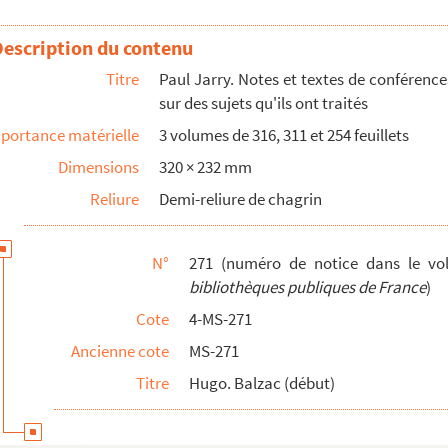
Grand Châtelet, la Grande Boucherie
Description du contenu
Titre
Paul Jarry. Notes et textes de conférence
sur des sujets qu'ils ont traités
portance matérielle
3 volumes de 316, 311 et 254 feuillets
Dimensions
320 × 232 mm
amin,
La prodigieuse vie d'Honoré de Balzac
Reliure
Demi-reliure de chagrin
 de Balzac...,
éd. de 1921, épreuves corrigées des pages 242 à...
il
N°
271 (numéro de notice dans le v
énot (copie)
bibliothèques publiques de France
)
Cote
4-MS-271
Ancienne cote
MS-271
Titre
Hugo. Balzac (début)