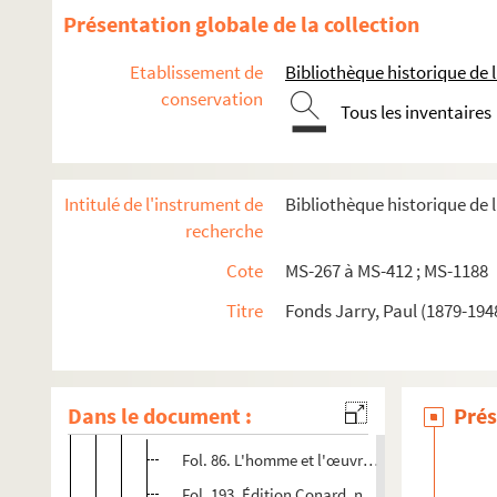
Présentation globale de la collection
Etablissement de
Bibliothèque historique de la
conservation
Tous les inventaires
Paul Jarry. Notes et textes sur des quartiers et des bâtimen
Paul Jarry. Notes et textes sur des localités extérieures à P
Intitulé de l'instrument de
Bibliothèque historique de l
Paul Jarry. Notes et textes de caractère biographique
recherche
Paul Jarry. Notes et textes de conférences ou d'articl
Cote
MS-267 à MS-412 ; MS-1188
Paul Jarry. Notes et textes de conférences ou d'articles su
Titre
Fonds Jarry, Paul (1879-194
4-MS-271. Hugo. Balzac (début)
Hugo
Dans le document :
Prés
Balzac
Fol. 86. L'homme et l'œuvre : références ; cont
Fol. 193. Édition Conard, notes complémentaires