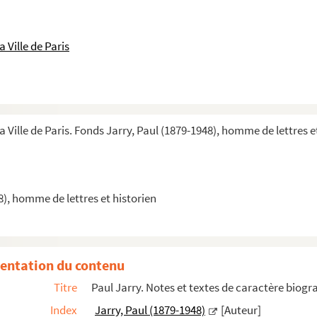
 Ville de Paris
ts parisiens
aris
a Ville de Paris. Fonds Jarry, Paul (1879-1948), homme de lettres e
es, principalement de caractère biographique
r Victor Hugo et Honoré de Balzac et sur ...
8), homme de lettres et historien
entation du contenu
Titre
Paul Jarry. Notes et textes de caractère biog
emporains : Barbey d'Aurevilly, Fontaney, Émile de Girardin, L...
Index
Jarry, Paul (1879-1948)
[Auteur]
 ; Guillaume-Louis Ternaux ; la confrérie de la Passion, les or...