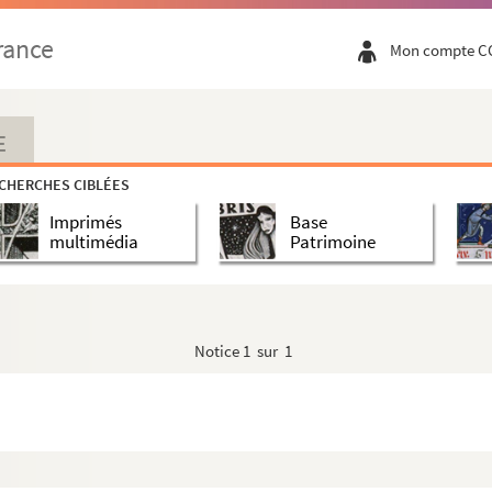
rance
Mon compte C
E
CHERCHES CIBLÉES
Imprimés
Base
multimédia
Patrimoine
Notice
1 sur 1