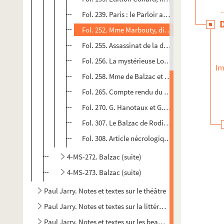
Fol. 239. Paris : le Parloir aux Bourgeois, le 
Fol. 252. Mme Marbouty, dite Claire Brunne
Fol. 255. Assassinat de la duchesse de Praslin
Fol. 256. La mystérieuse Louise
Im
Fol. 258. Mme de Balzac et Champfleury
Fol. 265. Compte rendu du livre de René Benj
Fol. 270. G. Hanotaux et G. Vicaire,
La jeunesse
Fol. 307. Le Balzac de Rodin, boulevard Raspa
Fol. 308. Article nécrologique, par Georges Gu
4-MS-272. Balzac (suite)
4-MS-273. Balzac (suite)
Paul Jarry. Notes et textes sur le théâtre
Paul Jarry. Notes et textes sur la littérature
Paul Jarry. Notes et textes sur les beaux-arts