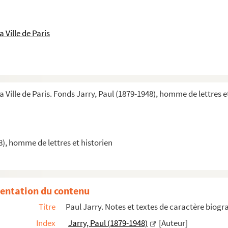
 Ville de Paris
ts parisiens
aris
a Ville de Paris. Fonds Jarry, Paul (1879-1948), homme de lettres e
es, principalement de caractère biographique
r Victor Hugo et Honoré de Balzac et sur ...
8), homme de lettres et historien
entation du contenu
Titre
Paul Jarry. Notes et textes de caractère biog
emporains : Barbey d'Aurevilly, Fontaney, Émile de Girardin, L...
Index
Jarry, Paul (1879-1948)
[Auteur]
 ; Guillaume-Louis Ternaux ; la confrérie de la Passion, les or...