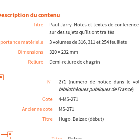
Grand Châtelet, la Grande Boucherie
Description du contenu
Titre
Paul Jarry. Notes et textes de conférence
sur des sujets qu'ils ont traités
portance matérielle
3 volumes de 316, 311 et 254 feuillets
Dimensions
320 × 232 mm
amin,
La prodigieuse vie d'Honoré de Balzac
Reliure
Demi-reliure de chagrin
 de Balzac...,
éd. de 1921, épreuves corrigées des pages 242 à...
il
N°
271 (numéro de notice dans le v
énot (copie)
bibliothèques publiques de France
)
Cote
4-MS-271
Ancienne cote
MS-271
Titre
Hugo. Balzac (début)
Titre
Balzac