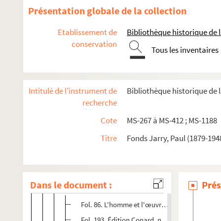
Présentation globale de la collection
Etablissement de
Bibliothèque historique de la
conservation
Tous les inventaires
Paul Jarry. Notes et textes sur des quartiers et des bâtimen
Paul Jarry. Notes et textes sur des localités extérieures à P
Intitulé de l'instrument de
Bibliothèque historique de l
Paul Jarry. Notes et textes de caractère biographique
recherche
Paul Jarry. Notes et textes de conférences ou d'articl
Cote
MS-267 à MS-412 ; MS-1188
Paul Jarry. Notes et textes de conférences ou d'articles su
Titre
Fonds Jarry, Paul (1879-194
4-MS-271. Hugo. Balzac (début)
Hugo
Dans le document :
Prés
Balzac
Fol. 86. L'homme et l'œuvre : références ; cont
Fol. 193. Édition Conard, notes complémentaires