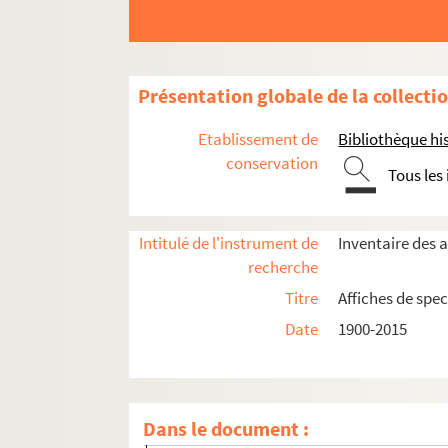
Seine-et-Marne
Présentation globale de la collecti
Yvelines
Etablissement de
Bibliothèque his
Essonne
conservation
Hauts-de-Seine
Tous les
Antony
Bagneux
Intitulé de l'instrument de
Inventaire des a
recherche
Boulogne-Billancourt
Titre
Affiches de spec
Bourg-la-Reine
Date
1900-2015
Châtenay-Malabry
Châtillon
Chaville
Dans le document :
Clamart