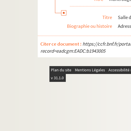
Titre
Salle 
Biographie ou histoire
Adress
Citer ce document :
https://ccfr.bnf.fr/por
record=eadcgm:EADC:b1943005
Plan du site
Mentions Légales
Accessibilit
v 31.1.0