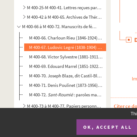
M 400-25-M 400-41. Lettres reçues par Joseph Roumanille
M 400-42 à M 400-65. Archives de Thérèse Roumanille-Boiss
M 400-66 à M 400-72. Manuscrits de félibres
M 400-66. Charloun Rieu (1846-1924). Enveloppe avec m
M 400-67. Ludovic Legré (1838-1904) et Théodore Aubanel
M 400-68. Victor Sylvestre (1881-1911). Lettre de ce vend
M 400-69. Edouard Marrel (1851-1922). Manuscrit du cont
M 400-70. Joseph Blaze, dit Castil-Blaze (1784-1857). Ma
Im
M 400-71. Denis Poulinet (1873-1956). Lettre de Denis Poull
M 400-72.
Sant-Roumié
: paroles manuscrites d’une chans
Citer ce d
M 400-73 à M 400-77. Papiers personnels de Joseph Rouma
Thi
OK, ACCEPT ALL
Plan du si