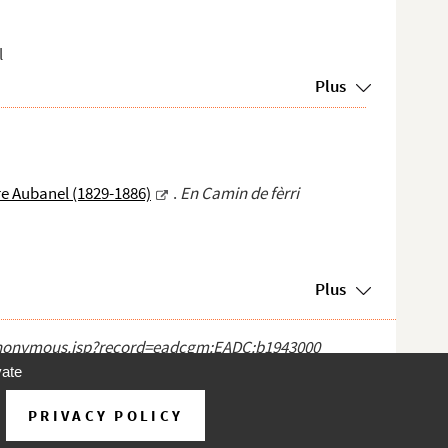
l
Plus
e Aubanel (1829-1886)
.
En Camin de fèrri
Plus
ct_anonymous.jsp?record=eadcgm:EADC:b1943000
vate
PRIVACY POLICY
d'utilisation
À propos
Contact
Aide
v 31.1.0