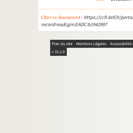
Citer ce document :
https://ccfr.bnf.fr/por
record=eadcgm:EADC:b1942997
Plan du site
Mentions Légales
Accessibilit
v 31.1.0