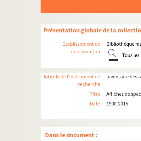
Seine-et-Marne
Présentation globale de la collecti
Yvelines
Etablissement de
Bibliothèque his
Essonne
conservation
Tous les
Hauts-de-Seine
Antony
Intitulé de l'instrument de
Inventaire des a
Bagneux
recherche
Boulogne-Billancourt
Titre
Affiches de spec
Bourg-la-Reine
Date
1900-2015
Châtenay-Malabry
Châtillon
Chaville
Dans le document :
Clamart