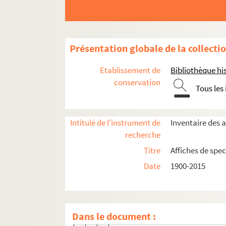
Seine-et-Marne
Yvelines
Présentation globale de la collecti
Essonne
Hauts-de-Seine
Etablissement de
Bibliothèque his
conservation
Antony
Tous les
Bagneux
Boulogne-Billancourt
Intitulé de l'instrument de
Inventaire des a
Bourg-la-Reine
recherche
Châtenay-Malabry
Titre
Affiches de spec
Châtillon
Date
1900-2015
Théâtre à Châtillon
Spectacles
Dans le document :
4-AFF-005047-(01). L'acteur fuya