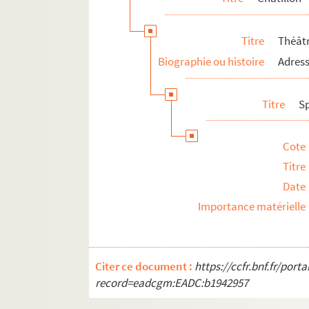
Val-de-Marne
Val-d'Oise
Titre
Théâtr
Biographie ou histoire
Adress
Titre
S
Cote
Titre
Date
Importance matérielle
Citer ce document :
https://ccfr.bnf.fr/por
record=eadcgm:EADC:b1942957