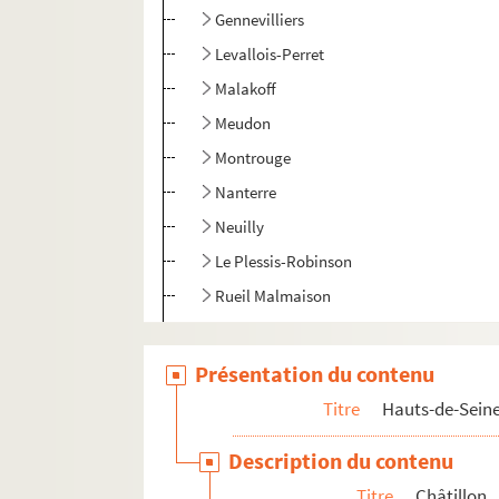
Gennevilliers
Levallois-Perret
Malakoff
Meudon
Montrouge
Nanterre
Neuilly
Le Plessis-Robinson
Rueil Malmaison
Sceaux
Sèvres
Présentation du contenu
Suresnes
Titre
Hauts-de-Sein
Vanves
Description du contenu
Seine-Saint-Denis
Titre
Châtillon