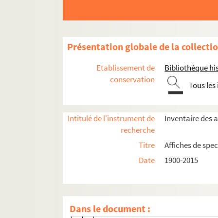
Seine-et-Marne
Présentation globale de la collecti
Yvelines
Essonne
Etablissement de
Bibliothèque his
conservation
Hauts-de-Seine
Tous les
Antony
Bagneux
Intitulé de l'instrument de
Inventaire des a
Boulogne-Billancourt
recherche
Bourg-la-Reine
Titre
Affiches de spec
Châtenay-Malabry
Date
1900-2015
Châtillon
Théâtre à Châtillon
Dans le document :
Spectacles