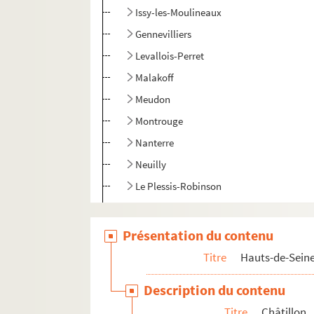
Issy-les-Moulineaux
Gennevilliers
Levallois-Perret
Malakoff
Meudon
Montrouge
Nanterre
Neuilly
Le Plessis-Robinson
Rueil Malmaison
Sceaux
Présentation du contenu
Sèvres
Titre
Hauts-de-Sein
Suresnes
Description du contenu
Vanves
Titre
Châtillon