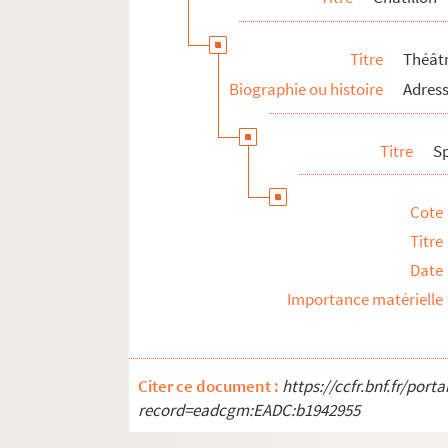
Seine-Saint-Denis
Val-de-Marne
Titre
Théâtr
Val-d'Oise
Biographie ou histoire
Adress
Titre
S
Cote
Titre
Date
Importance matérielle
Citer ce document :
https://ccfr.bnf.fr/por
record=eadcgm:EADC:b1942955