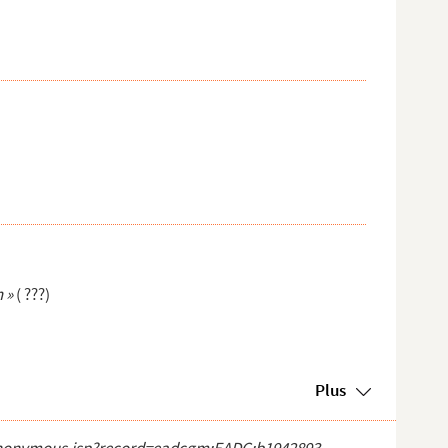
n »
( ???)
Plus