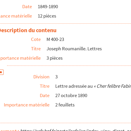
Date
1849-1890
umanie
ance matérielle
12 pièces
lettre
Description du contenu
ns du poème
Pauro bailo!
paru dans
L’Armana Prouvençau
de...
Cote
M 400-23
vençal prononcé par Roumanille aux obsèques d’Armand de ...
Titre
Joseph Roumanille. Lettres
mte Angelo de Gubernatis (1840-1913) écrivain italien...
portance matérielle
3 pièces
à Armand de Pontmartin (cf. Pièce 31) afin de lui en...
 à un ami plus jeune et non marié (Frédéric Mistral ...
Division
3
chevêque d’Avignon
Titre
Lettre adressée au
« Cher felibre Fabi
 femme Rose-Anaïs Gras
Date
27 octobre 1890
Importance matérielle
2 feuillets