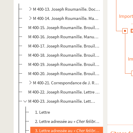
M 400-13. Joseph Roumanille. Documents liés à la Ro
Import
M 400-14. Joseph Roumanille. Manuscrits
M 400-15. Joseph Roumanille. Brouillon incomplet d’une 
M 400-16. Joseph Roumanille. Manuscrit avec correctio
M 400-17. Joseph Roumanille. Brouillon du discours pro
M 400-18. Joseph Roumanille. Brouillon d’une lettre au co
Im
M 400-19. Joseph Roumanille. Brouillon de lettre adressée 
M 400-20. Joseph Roumanille. Brouillon de lettre, adressée
M 400-21. Correspondance de J. Roumanille avec l’ar
M 400-22. Joseph Roumanille. Lettre de Roumanille à sa
M 400-23. Joseph Roumanille. Lettres
1. Lettre
2. Lettre adressée au
« Cher felibre Fabin »
( ???)
3. Lettre adressée au
« Cher felibre Fabin »
( ???)