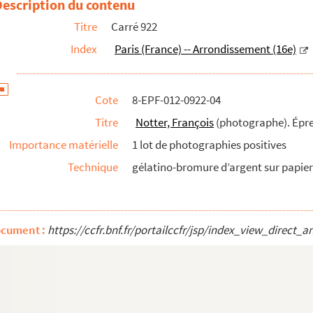
Description du contenu
Titre
Carré 922
Index
Paris (France) -- Arrondissement (16e)
Cote
8-EPF-012-0922-04
Titre
Notter, François
(photographe). Épr
Importance matérielle
1 lot de photographies positives
Technique
gélatino-bromure d’argent sur papier 
sitives
Épreuves
. Épreuves
ocument :
https://ccfr.bnf.fr/portailccfr/jsp/index_view_dire
preuves
Épreuves
ts