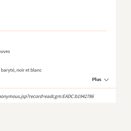
euves
baryté, noir et blanc
Plus
ct_anonymous.jsp?record=eadcgm:EADC:b1942786