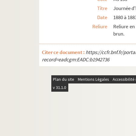
Titre
Journée 
Date
1880 à 188
Reliure
Reliure en
brun.
Citer ce document :
https://ccfr.bnf.fr/por
record=eadcgm:EADC:b1942736
Plan du site
Mentions Légales
Accessibilit
v 31.1.0