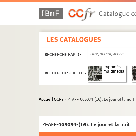
Catalogue co
Seine-et-Marne
Yvelines
LES CATALOGUES
Essonne
Hauts-de-Seine
RECHERCHE RAPIDE
Seine-Saint-Denis
Imprimés
multimédia
Aubervilliers
RECHERCHES CIBLÉES
Théâtre de la Commune
Direction Gabriel Garan (1960-198
Accueil CCFr
4-AFF-005034-(16). Le jour et la nuit
>
Direction Alfredo Arias (1985-1990
Direction Brigitte Jaques (1991-1
4-AFF-005034-(16). Le jour et la nuit
Direction Didier Bezace (1997-2014)
Spectacles