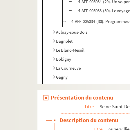
4-AFF-005034-(29). Un volpo
4-AFF-005033-(30). Le voyag
4-AFF-005034-(30). Programmes e
Aulnay-sous-Bois
Bagnolet
Le Blanc-Mesnil
Bobigny
La Courneuve
Gagny
Les Lilas
Monfermeil
Présentation du contenu
Montreuil
Titre
Seine-Saint-De
Noisy-le-Grand
Description du contenu
Pantin
Titre
Aubervillie