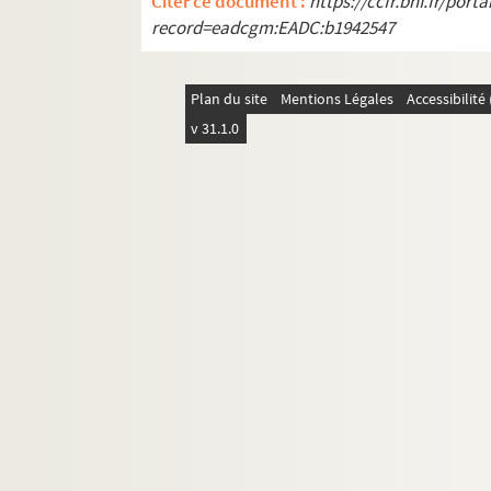
Citer ce document :
https://ccfr.bnf.fr/por
record=eadcgm:EADC:b1942547
Plan du site
Mentions Légales
Accessibilit
v 31.1.0