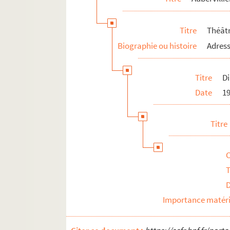
Rosny-sous-Bois
Saint-Denis
Titre
Théât
Saint-Ouen
Biographie ou histoire
Adress
Sevran
Val-de-Marne
Titre
Di
Val-d'Oise
Date
1
Titre
T
Importance matéri