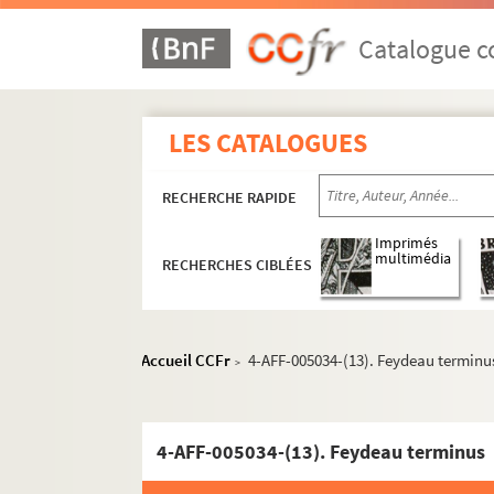
Catalogue co
LES CATALOGUES
Seine-et-Marne
RECHERCHE RAPIDE
Yvelines
Imprimés
Essonne
multimédia
RECHERCHES CIBLÉES
Hauts-de-Seine
Seine-Saint-Denis
Accueil CCFr
4-AFF-005034-(13). Feydeau terminu
>
Aubervilliers
Théâtre de la Commune
4-AFF-005034-(13). Feydeau terminus
Direction Gabriel Garan (1960-198
Direction Alfredo Arias (1985-1990