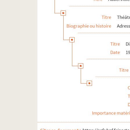
Montreuil
Noisy-le-Grand
Titre
Théât
Pantin
Biographie ou histoire
Adress
Rosny-sous-Bois
Saint-Denis
Titre
Di
Saint-Ouen
Date
1
Sevran
Val-de-Marne
Titre
Val-d'Oise
T
Importance matéri