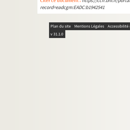
Citer ce document :
https://ccfr.bnf.fr/por
record=eadcgm:EADC:b1942541
Plan du site
Mentions Légales
Accessibilit
v 31.1.0