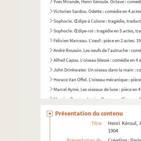
Yves Mirande, Henri Géroule. Octave : comédi
Victorien Sardou. Odette : comédie en 4 acte
Sophocle. Œdipe à Colone : tragédie, traduct
Sophocle. Œdipe-roi : tragédie en 5 actes, tr
Félicien Marceau. L'oeuf : pièce en 2 actes. 1
André Roussin. Les oeufs de l'autruche : comé
Alfred Capus. L'oiseau blessé : comédie en 4 
John Drinkwater. Un oiseau dans la main : co
Horace Van Offel. L'oiseau mécanique : pièce
Marcel Aymé. Les oiseaux de lune : pièce en 4
Maurice Donnay, Lucien Descaves. Oiseaux de 
André Birabeau, Jean Guitton. On a trouvé u
Présentation du contenu
Désiré Pougaud, Ducrot. On demande un bon c
Titre
Henri Kéroul, 
Alfred de Musset. On ne badine pas avec l'am
1904
Sacha Guitry. On ne joue pas pour s'amuser :
Présentation du
Création : Pari