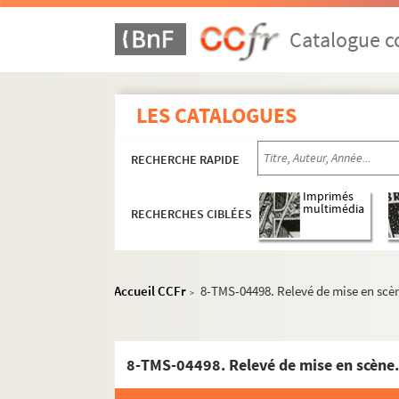
Paul Ferrier. Nos députés en robe de chambre
Victorien Sardou. Nos intimes : comédie en 4
Catalogue co
Edmond Guiraud. Nos vingt ans : comédie en 
Fernand Nozière. Notre amour : pièce en 3 ac
LES CATALOGUES
Paul Foucher, Paul Meurice. Notre Dame de Pa
Simon Gantillon. Notre Dame des songes : piè
RECHERCHE RAPIDE
Alfred Capus. Notre jeunesse : comédie en 4 a
Thornton Wilder. Notre petite ville : pièce e
Imprimés
multimédia
RECHERCHES CIBLÉES
Emile de Najac, Alfred Hennequin. Nounou : 
René Catroux. Nous entrerons dans la carrière
Paul Vialar. Nous ne sommes pas si forts : piè
Accueil CCFr
8-TMS-04498. Relevé de mise en scèn
>
Léopold Marchand. Nous ne sommes plus des 
Henri Lavedan. Le nouveau jeu : pièce en 5 ac
Sacha Guitry. Le nouveau testament : comédi
8-TMS-04498. Relevé de mise en scène.
Robert de Flers, Francis de Croisset. Les nou