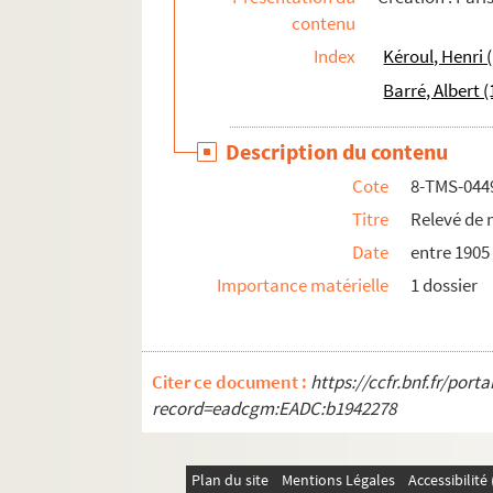
contenu
Maurice Hennequin, Pierre Veber. On ne roule
Index
Kéroul, Henri 
Alfred de Musset. On ne saurait penser à tout 
Barré, Albert (
Sacha Guitry. On passe dans huit jours : comé
Georges Feydeau. On purge bébé : pièce en 1 
Description du contenu
Berthold Brecht. L'Opéra de quatre sous : piè
Cote
8-TMS-044
Paul Fort. L'or : chronique de France en 3 act
Titre
Relevé de 
Pierre Barillet, Jean-Pierre Grédy. L'or et la 
Date
entre 1905
Fernand Bessier. Oraison à sainte Catherine
Importance matérielle
1 dossier
Lucien Népoty. L'oreille fendue : pièce en 4 a
Eschyle. L'Orestie. 1re partie : Agamemnon ;
Jean Anouilh. Ornifle ou "Le courant d'air" : 
Citer ce document :
https://ccfr.bnf.fr/por
Népomucène Jonquille. Orphée et son amour :
record=eadcgm:EADC:b1942278
Anicet Bourgeois, Michel Masson. Les orpheli
Eric-Emmanuel Schmitt. Oscar et la dame ro
Plan du site
Mentions Légales
Accessibilit