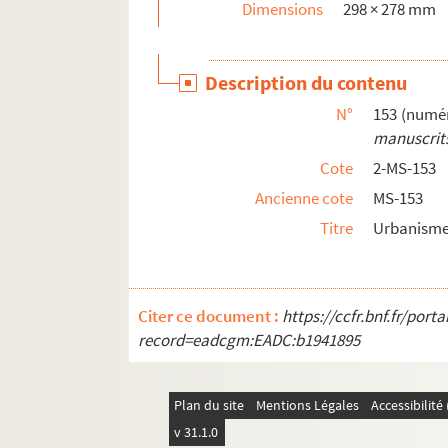
Dimensions
298 × 278 mm
Dépouillements d'ouvrages philosophiques
Papiers divers
Papiers personnels
Description du contenu
4-MS-5087. Nécrologie de Marcel Poëte : textes
N°
153 (numér
manuscrits
Cote
2-MS-153
Ancienne cote
MS-153
Titre
Urbanisme
Citer ce document :
https://ccfr.bnf.fr/por
record=eadcgm:EADC:b1941895
Plan du site
Mentions Légales
Accessibilit
v 31.1.0