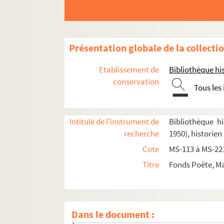
Présentation globale de la collecti
Etablissement de
Bibliothèque his
8-MS-4809. Marcel Poëte. Étude sur les origines et
conservation
Tous les
Marcel Poëte. Manuscrits mis au net de ses o
Antiquité. Notes de travail
Intitulé de l'instrument de
Bibliothèque hi
Moyen Âge. Notes de travail, textes d'articles
recherche
1950), historien
e
e
Époque moderne (XVI
-XVIII
siècles). Notes d
Cote
MS-113 à MS-22
Époque contemporaine (1789 à nos jours). Not
Titre
Fonds Poëte, Ma
Cours, conférences, communications, articles,
Urbanisme. Notes de travail, textes de conférence
2-MS-150. Urbanisme. 1
Dans le document :
2-MS-151. Urbanisme. 2