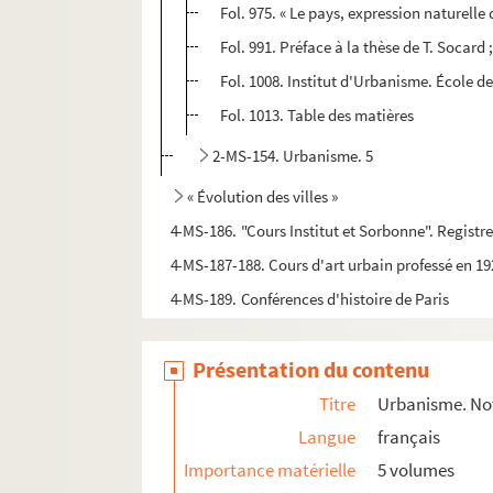
Fol. 975. « Le pays, expression naturelle
Fol. 991. Préface à la thèse de T. Socard
Fol. 1008. Institut d'Urbanisme. École 
Fol. 1013. Table des matières
2-MS-154. Urbanisme. 5
« Évolution des villes »
4-MS-186. "Cours Institut et Sorbonne". Registr
4-MS-187-188. Cours d'art urbain professé en 192
4-MS-189. Conférences d'histoire de Paris
« Esquisse de l'extension de Paris à travers le
Présentation du contenu
4-MS-5256. Commission d'extension de Paris. "A
4-MS-193-194. L.-G. Pineau : « La circulation à 
Titre
Urbanisme. Note
Dépouillement des
Langue
Acta sanctorum ordinis S
français
Importance matérielle
5 volumes
Notes concernant la Franche-Comté, Besançon