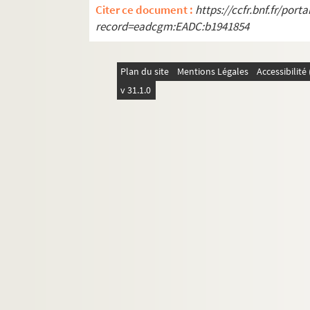
Citer ce document :
https://ccfr.bnf.fr/por
record=eadcgm:EADC:b1941854
Plan du site
Mentions Légales
Accessibilit
v 31.1.0