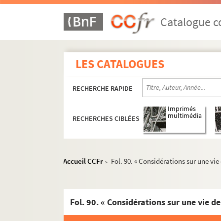
Catalogue co
LES CATALOGUES
RECHERCHE RAPIDE
Imprimés
multimédia
RECHERCHES CIBLÉES
Accueil CCFr
Fol. 90. « Considérations sur une vie 
>
8-MS-4809. Marcel Poëte. Étude sur les origines et
Fol. 90. « Considérations sur une vie de
Marcel Poëte. Manuscrits mis au net de ses o
Antiquité. Notes de travail