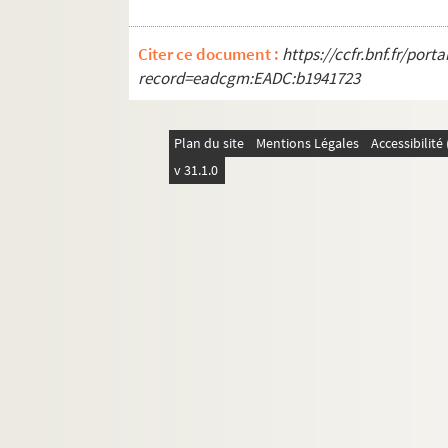
Citer ce document :
https://ccfr.bnf.fr/por
record=eadcgm:EADC:b1941723
Plan du site
Mentions Légales
Accessibilit
v 31.1.0