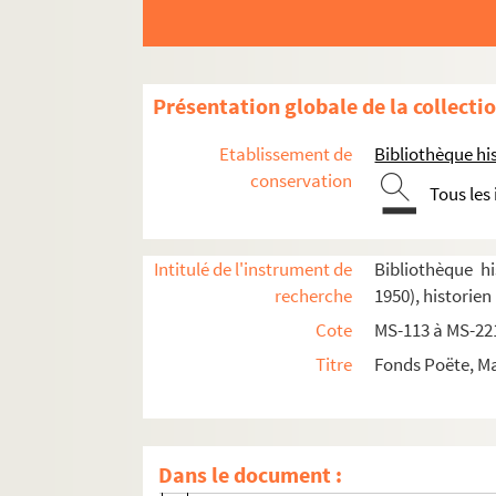
Fol. 2. Amiel :
Journal intime
Fol. 21. Balzac
Présentation globale de la collecti
Fol. 36. Désaugiers
Fol. 37. Anatole France : bibliographie ;
Etablissement de
Bibliothèque his
Fol. 91. Benjamin Constant :
Adolphe
; G
conservation
Tous les
Fol. 96. Notes diverses tirées de Nietzche
Fol. 101. Goethe :
Voyage en Italie ; Affin
Intitulé de l'instrument de
Bibliothèque hi
Fol. 131. Maurice de Guérin
recherche
1950), historien
Fol. 132. Victor Hugo
Cote
MS-113 à MS-22
Fol. 138. Huysmans :
En route ; La cathéd
Titre
Fonds Poëte, Ma
Fol. 146.
Confidences
de Lamartine
Fol. 149. Moréas ; Mallarmé
Fol. 151. Copies communiquées par l'abb
Dans le document :
Fol. 179. Proudhon