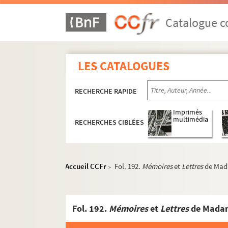
Catalogue co
LES CATALOGUES
RECHERCHE RAPIDE
8-MS-4809. Marcel Poëte. Étude sur les origines et
Marcel Poëte. Manuscrits mis au net de ses o
Imprimés
multimédia
RECHERCHES CIBLÉES
Antiquité. Notes de travail
Moyen Âge. Notes de travail, textes d'articles
e
e
Époque moderne (XVI
-XVIII
siècles). Notes d
Accueil CCFr
Fol. 192.
Mémoires
et
Lettres
de Mad
>
Époque contemporaine (1789 à nos jours). Notes 
2-MS-138. Urbanisme
Fol. 192.
Mémoires
et
Lettres
de Mada
2-MS-139. Histoire économique et sociale
2-MS-140. Dépouillement de la littérature 