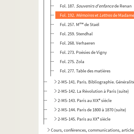
Fol. 187.
Souvenirs d'enfance
de Renan
Fol. 192.
Mémoires
et
Lettres
de Madame
me
Fol. 257. M
de Staël
Fol. 259. Stendhal
Fol. 268. Verhaeren
Fol. 273. Poésies de Vigny
Fol. 275. Zola
Fol. 277. Table des matières
2-MS-141. Paris. Bibliographie. Généralit
2-MS-142. La Révolution à Paris (suite)
e
2-MS-143. Paris au XIX
siècle
2-MS-144. Paris de 1800 à 1870 (suite)
e
2-MS-145. Paris au XX
siècle
Cours, conférences, communications, articles,