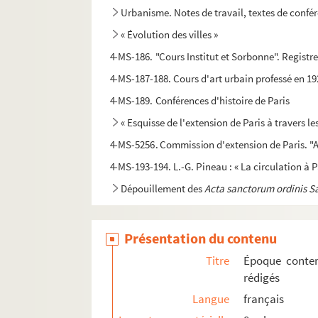
Urbanisme. Notes de travail, textes de confére
« Évolution des villes »
4-MS-186. "Cours Institut et Sorbonne". Registr
4-MS-187-188. Cours d'art urbain professé en 192
4-MS-189. Conférences d'histoire de Paris
« Esquisse de l'extension de Paris à travers le
4-MS-5256. Commission d'extension de Paris. "A
4-MS-193-194. L.-G. Pineau : « La circulation à 
Dépouillement des
Acta sanctorum ordinis S
Notes concernant la Franche-Comté, Besançon
Dépouillements d'ouvrages philosophiques
Présentation du contenu
Papiers divers
Titre
Époque contemp
Papiers personnels
rédigés
Langue
français
4-MS-5087. Nécrologie de Marcel Poëte : textes