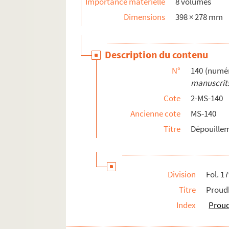
Importance matérielle
8 volumes
Papiers personnels
Dimensions
398 × 278 mm
4-MS-5087. Nécrologie de Marcel Poëte : textes
Description du contenu
N°
140 (numér
manuscrits
Cote
2-MS-140
Ancienne cote
MS-140
Titre
Dépouillem
Division
Fol. 1
Titre
Proud
Index
Proud