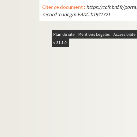
Citer ce document :
https://ccfr.bnf.fr/por
record=eadcgm:EADC:b1941721
Plan du site
Mentions Légales
Accessibilit
v 31.1.0