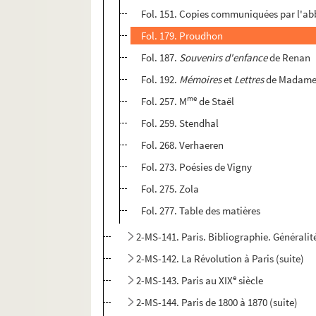
Fol. 151. Copies communiquées par l'abb
Fol. 179. Proudhon
Fol. 187.
Souvenirs d'enfance
de Renan
Fol. 192.
Mémoires
et
Lettres
de Madame
me
Fol. 257. M
de Staël
Fol. 259. Stendhal
Fol. 268. Verhaeren
Fol. 273. Poésies de Vigny
Fol. 275. Zola
Fol. 277. Table des matières
2-MS-141. Paris. Bibliographie. Généralit
2-MS-142. La Révolution à Paris (suite)
e
2-MS-143. Paris au XIX
siècle
2-MS-144. Paris de 1800 à 1870 (suite)