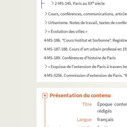
e
2-MS-145. Paris au XX
siècle
Cours, conférences, communications, articles,
Urbanisme. Notes de travail, textes de confére
« Évolution des villes »
4-MS-186. "Cours Institut et Sorbonne". Registr
4-MS-187-188. Cours d'art urbain professé en 192
4-MS-189. Conférences d'histoire de Paris
« Esquisse de l'extension de Paris à travers le
4-MS-5256. Commission d'extension de Paris. "A
4-MS-193-194. L.-G. Pineau : « La circulation à 
Dépouillement des
Acta sanctorum ordinis S
Présentation du contenu
Notes concernant la Franche-Comté, Besançon
Titre
Époque contemp
Dépouillements d'ouvrages philosophiques
rédigés
Langue
français
Papiers divers