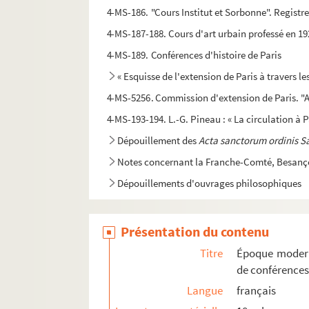
4-MS-186. "Cours Institut et Sorbonne". Registr
4-MS-187-188. Cours d'art urbain professé en 192
4-MS-189. Conférences d'histoire de Paris
« Esquisse de l'extension de Paris à travers le
4-MS-5256. Commission d'extension de Paris. "A
4-MS-193-194. L.-G. Pineau : « La circulation à 
Dépouillement des
Acta sanctorum ordinis S
Notes concernant la Franche-Comté, Besançon
Dépouillements d'ouvrages philosophiques
Papiers divers
Papiers personnels
Présentation du contenu
4-MS-5087. Nécrologie de Marcel Poëte : textes
Titre
Époque modern
de conférences
Langue
français