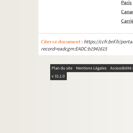
Paris
Cana
Carri
Citer ce document :
https://ccfr.bnf.fr/por
record=eadcgm:EADC:b1941615
Plan du site
Mentions Légales
Accessibilit
v 31.1.0