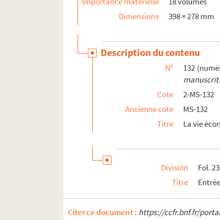
Importance matérielle
18 volumes
Dimensions
398 × 278 mm
Description du contenu
N°
132 (numér
manuscrits
Cote
2-MS-132
Ancienne cote
MS-132
Titre
La vie éco
Division
Fol. 2
Titre
Entrée
Citer ce document :
https://ccfr.bnf.fr/por