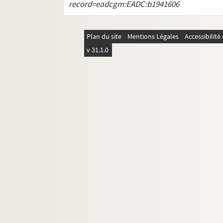
record=eadcgm:EADC:b1941606
Plan du site
Mentions Légales
Accessibilit
v 31.1.0