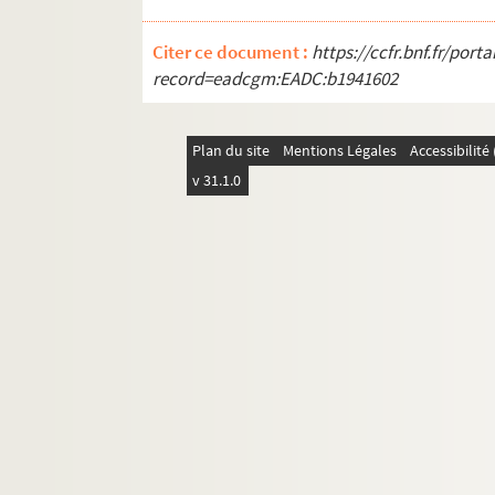
Citer ce document :
https://ccfr.bnf.fr/por
record=eadcgm:EADC:b1941602
Plan du site
Mentions Légales
Accessibilit
v 31.1.0