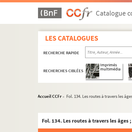
Catalogue co
LES CATALOGUES
RECHERCHE RAPIDE
8-MS-4809. Marcel Poëte. Étude sur les origines et
Marcel Poëte. Manuscrits mis au net de ses o
Imprimés
multimédia
RECHERCHES CIBLÉES
Antiquité. Notes de travail
Moyen Âge. Notes de travail, textes d'articles
e
e
Époque moderne (XVI
-XVIII
siècles). Notes de t
Accueil CCFr
Fol. 134. Les routes à travers les âge
>
2-MS-120. Urbanisme. Généralités
2-MS-121. Urbanisme à Paris
2-MS-122. Urbanisme à Paris (suite)
2-MS-123. Généralités sur Paris. Bibliogr