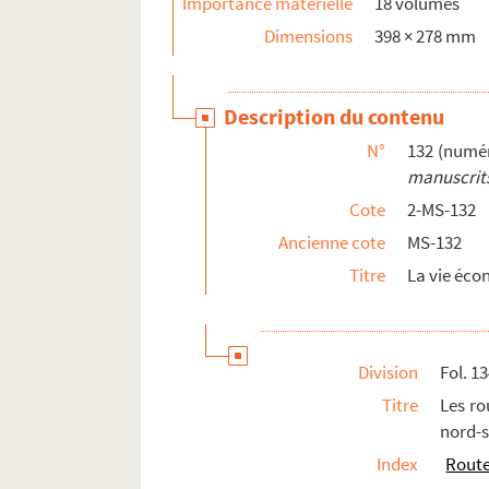
Importance matérielle
18 volumes
Dimensions
398 × 278 mm
Description du contenu
N°
132 (numér
manuscrits
Cote
2-MS-132
Ancienne cote
MS-132
Titre
La vie éco
Division
Fol. 1
Titre
Les rou
nord-s
Index
Rout