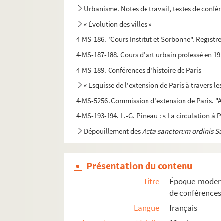
Urbanisme. Notes de travail, textes de confére
« Évolution des villes »
4-MS-186. "Cours Institut et Sorbonne". Registr
4-MS-187-188. Cours d'art urbain professé en 192
4-MS-189. Conférences d'histoire de Paris
« Esquisse de l'extension de Paris à travers le
4-MS-5256. Commission d'extension de Paris. "A
4-MS-193-194. L.-G. Pineau : « La circulation à 
Dépouillement des
Acta sanctorum ordinis S
Notes concernant la Franche-Comté, Besançon
Dépouillements d'ouvrages philosophiques
Présentation du contenu
Papiers divers
Titre
Époque modern
Papiers personnels
de conférences
Langue
français
4-MS-5087. Nécrologie de Marcel Poëte : textes