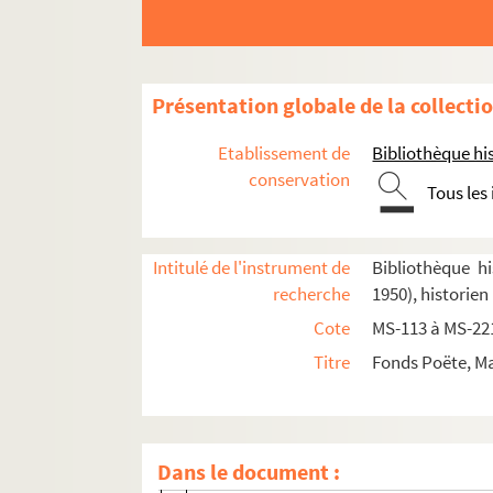
2-MS-124. Généralités sur Paris. Bibliogr
2-MS-125. Généralités sur Paris. Bibliogra
2-MS-126. Paris au XVIIIe siècle : bibliog
Présentation globale de la collecti
2-MS-127. Descriptions de Paris
Etablissement de
Bibliothèque his
2-MS-128. Descriptions de Paris (suite)
conservation
Tous les
2-MS-129. Paris. La société
2-MS-130. Paris. La société (suite)
Intitulé de l'instrument de
Bibliothèque hi
2-MS-131. Paris. La société (fin)
recherche
1950), historien
2-MS-132. La vie économique de Paris
Cote
MS-113 à MS-22
Fol. 2. Commerce ; richesses ; centre de
Titre
Fonds Poëte, Ma
Fol. 32. Manufactures à Paris et aux envi
Fol. 44. Économie générale, industrie, d
Fol. 62. Commerce et industrie ; localisat
Dans le document :
Fol. 115. Finances. Opposition des class