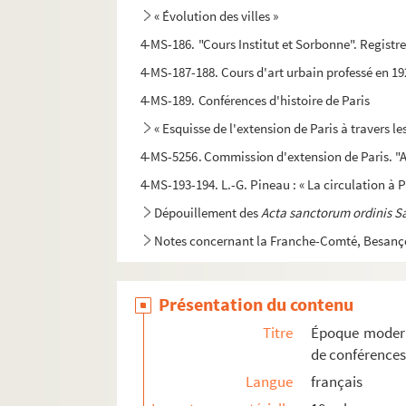
« Évolution des villes »
4-MS-186. "Cours Institut et Sorbonne". Registr
4-MS-187-188. Cours d'art urbain professé en 192
4-MS-189. Conférences d'histoire de Paris
« Esquisse de l'extension de Paris à travers le
4-MS-5256. Commission d'extension de Paris. "A
4-MS-193-194. L.-G. Pineau : « La circulation à 
Dépouillement des
Acta sanctorum ordinis S
Notes concernant la Franche-Comté, Besançon
Dépouillements d'ouvrages philosophiques
Papiers divers
Présentation du contenu
Papiers personnels
Titre
Époque modern
4-MS-5087. Nécrologie de Marcel Poëte : textes
de conférences
Langue
français