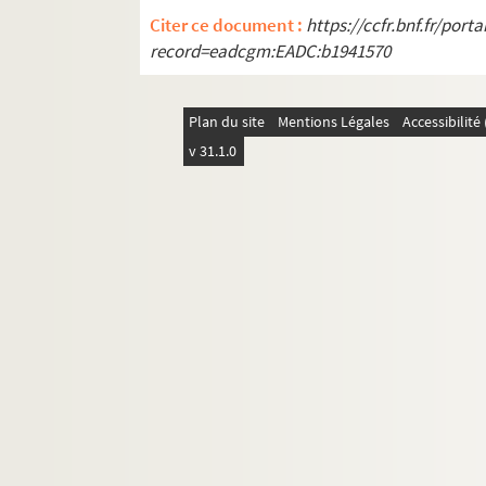
Citer ce document :
https://ccfr.bnf.fr/por
record=eadcgm:EADC:b1941570
Plan du site
Mentions Légales
Accessibilit
v 31.1.0