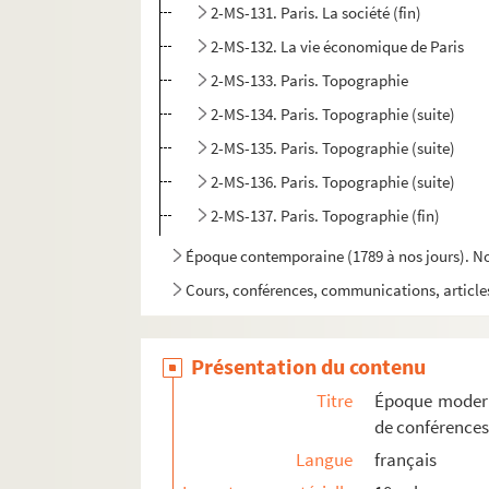
2-MS-131. Paris. La société (fin)
2-MS-132. La vie économique de Paris
2-MS-133. Paris. Topographie
2-MS-134. Paris. Topographie (suite)
2-MS-135. Paris. Topographie (suite)
2-MS-136. Paris. Topographie (suite)
2-MS-137. Paris. Topographie (fin)
Époque contemporaine (1789 à nos jours). Not
Cours, conférences, communications, articles,
Urbanisme. Notes de travail, textes de confére
« Évolution des villes »
Présentation du contenu
4-MS-186. "Cours Institut et Sorbonne". Registr
Titre
Époque modern
4-MS-187-188. Cours d'art urbain professé en 192
de conférences
Langue
français
4-MS-189. Conférences d'histoire de Paris