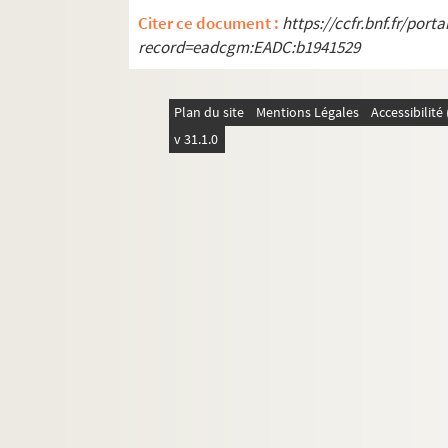
Citer ce document :
https://ccfr.bnf.fr/por
record=eadcgm:EADC:b1941529
Plan du site
Mentions Légales
Accessibilit
v 31.1.0