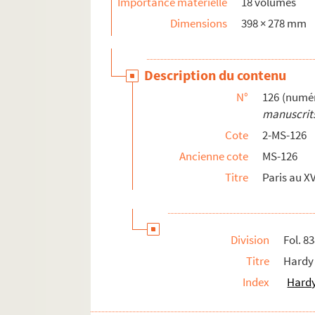
Importance matérielle
18 volumes
« Esquisse de l'extension de Paris à travers le
Dimensions
398 × 278 mm
4-MS-5256. Commission d'extension de Paris. "A
4-MS-193-194. L.-G. Pineau : « La circulation à 
Dépouillement des
Acta sanctorum ordinis S
Description du contenu
Notes concernant la Franche-Comté, Besançon
N°
126 (numér
Dépouillements d'ouvrages philosophiques
manuscrits
Papiers divers
Cote
2-MS-126
Papiers personnels
Ancienne cote
MS-126
Titre
Paris au XV
4-MS-5087. Nécrologie de Marcel Poëte : textes
Division
Fol. 8
Titre
Hardy
Index
Hardy