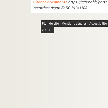
Citer ce document :
https://ccfr.bnf.fr/por
Papiers divers
record=eadcgm:EADC:b1941508
Papiers personnels
4-MS-5087. Nécrologie de Marcel Poëte : textes
Plan du site
Mentions Légales
Accessibilit
v 31.1.0