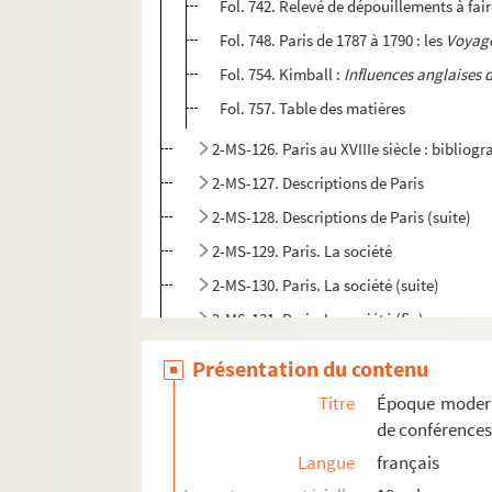
Fol. 742. Relevé de dépouillements à fair
Fol. 748. Paris de 1787 à 1790 : les
Voyag
Fol. 754. Kimball :
Influences anglaises d
Fol. 757. Table des matières
2-MS-126. Paris au XVIIIe siècle : bibliog
2-MS-127. Descriptions de Paris
2-MS-128. Descriptions de Paris (suite)
2-MS-129. Paris. La société
2-MS-130. Paris. La société (suite)
2-MS-131. Paris. La société (fin)
2-MS-132. La vie économique de Paris
Présentation du contenu
2-MS-133. Paris. Topographie
Titre
Époque modern
2-MS-134. Paris. Topographie (suite)
de conférences
2-MS-135. Paris. Topographie (suite)
Langue
français
2-MS-136. Paris. Topographie (suite)