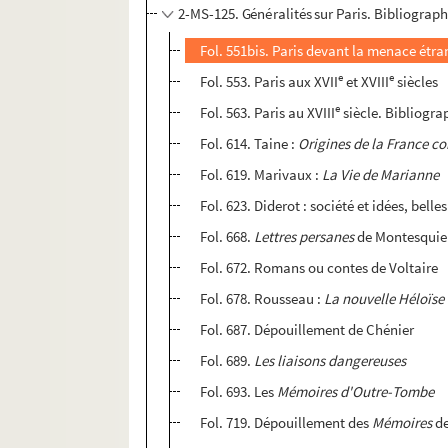
2-MS-125. Généralités sur Paris. Bibliograph
Fol. 551bis. Paris devant la menace étra
e
e
Fol. 553. Paris aux XVII
et XVIII
siècles
e
Fol. 563. Paris au XVIII
siècle. Bibliograp
Fol. 614. Taine :
Origines de la France 
Fol. 619. Marivaux :
La Vie de Marianne
Fol. 623. Diderot : société et idées, bel
Fol. 668.
Lettres persanes
de Montesqui
Fol. 672. Romans ou contes de Voltaire
Fol. 678. Rousseau :
La nouvelle Héloïse
Fol. 687. Dépouillement de Chénier
Fol. 689.
Les liaisons dangereuses
Fol. 693. Les
Mémoires d'Outre-Tombe
Fol. 719. Dépouillement des
Mémoires
de