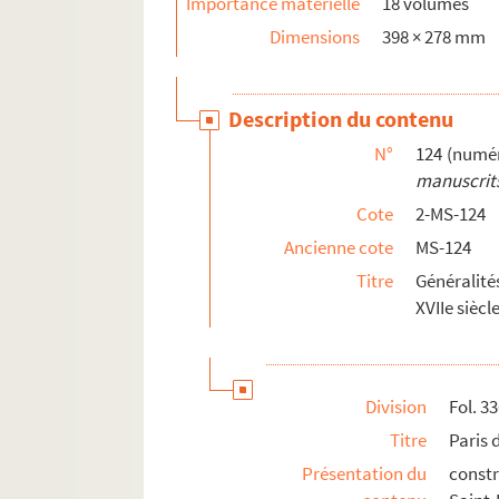
Importance matérielle
18 volumes
Notes concernant la Franche-Comté, Besançon
Dimensions
398 × 278 mm
Dépouillements d'ouvrages philosophiques
Papiers divers
Papiers personnels
Description du contenu
4-MS-5087. Nécrologie de Marcel Poëte : textes
N°
124 (numér
manuscrits
Cote
2-MS-124
Ancienne cote
MS-124
Titre
Généralité
XVIIe siècle
Division
Fol. 3
Titre
Paris 
Présentation du
constr