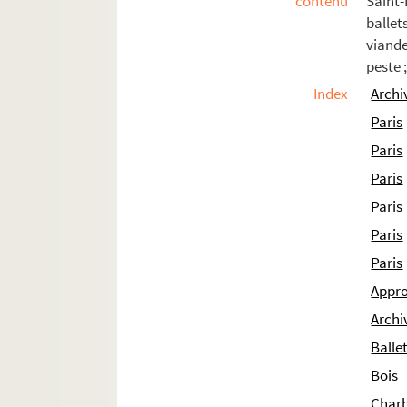
contenu
Saint-
ballet
viande
peste 
Index
Archi
Paris
Paris
Paris
Paris
Paris
Paris
Appr
Archi
Balle
Bois
Char