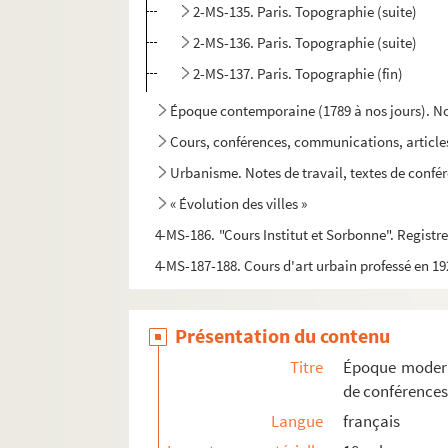
2-MS-135. Paris. Topographie (suite)
2-MS-136. Paris. Topographie (suite)
2-MS-137. Paris. Topographie (fin)
Époque contemporaine (1789 à nos jours). Not
Cours, conférences, communications, articles,
Urbanisme. Notes de travail, textes de confére
« Évolution des villes »
4-MS-186. "Cours Institut et Sorbonne". Registr
4-MS-187-188. Cours d'art urbain professé en 192
4-MS-189. Conférences d'histoire de Paris
« Esquisse de l'extension de Paris à travers le
Présentation du contenu
4-MS-5256. Commission d'extension de Paris. "A
Titre
Époque modern
4-MS-193-194. L.-G. Pineau : « La circulation à 
de conférences
Langue
français
Dépouillement des
Acta sanctorum ordinis S