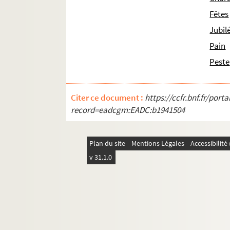
Fêtes
Jubil
Pain
Peste
Citer ce document :
https://ccfr.bnf.fr/por
record=eadcgm:EADC:b1941504
Plan du site
Mentions Légales
Accessibilit
v 31.1.0