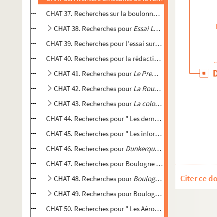
CHAT 37. Recherches sur la boulonnaise Jenny Daquin
CHAT 38. Recherches pour
Essai Les pompiers
boulonn
CHAT 39. Recherches pour l'essai sur
Les origines du dra
CHAT 40. Recherches pour la rédaction du
Destin des ami
CHAT 41. Recherches pour
Le Premier voyage aérien
CHAT 42. Recherches pour
La Route des Coups d'Etat : 
CHAT 43. Recherches pour
La colonne de la Grande Ar
CHAT 44. Recherches pour " Les dernières heures du géné
CHAT 45. Recherches pour " Les infortunes de Frédéric Sa
CHAT 46. Recherches pour
Dunkerque pendant la Guerre 
CHAT 47. Recherches pour Boulogne et sa marine pendant
Citer ce d
CHAT 48. Recherches pour
Boulogne et son port : la vil
CHAT 49. Recherches pour Boulogne sous les bombardem
CHAT 50. Recherches pour " Les Aérostats au combat avec