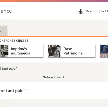
rance
Mon compte C
E
CHERCHES CIBLÉES
Imprimés
Base
multimédia
Patrimoine
-tant paie "
Notice
1 sur 1
rd-tant paie "