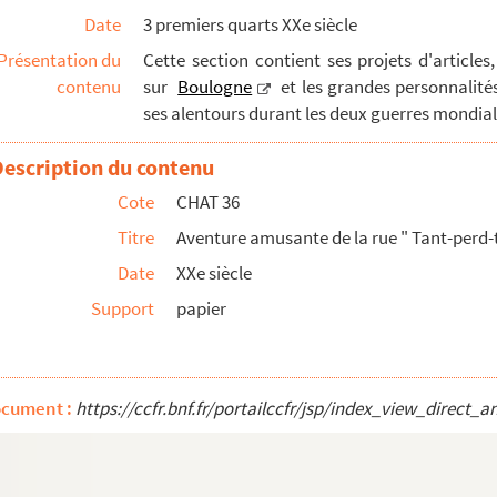
Date
3 premiers quarts XXe siècle
Présentation du
Cette section contient ses projets d'articles,
ais
(1550 - 1933)
contenu
sur
Boulogne
et les grandes personnalités
peau boulonnais
ses alentours durant les deux guerres mondial
raux
Description du contenu
Cote
CHAT 36
Strasbourg 1836-Boulogne 1840 : le Prince-Président, 10 ...
Titre
Aventure amusante de la rue " Tant-perd-t
mée 1804-1959
paru en 1959
ral Don Jose de San Martin et son testament méconnu "
Date
XXe siècle
uvage "
Support
papier
1914-1918
, publié en 1925
 la guerre de 1914-1918
ocument :
https://ccfr.bnf.fr/portailccfr/jsp/index_view_dire
le impériale
, publié en 1961
ents. 1544. 1er Empire, 1914-1918, publié en 1920
 les armées de la Sambre et Meuse "