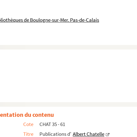
bliothèques de Boulogne-sur-Mer. Pas-de-Calais
entation du contenu
Cote
CHAT 35 - 61
934) : Boulogne-sur-Mer : Imprimerie du Littoral
Titre
Publications d'
Albert Chatelle
ie "