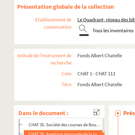
Présentation globale de la collection
Etablissement de
Le Quadrant, réseau des bi
conservation
Tous les inventaires
Intitulé de l'instrument de
Fonds Albert Chatelle
recherche
Cote
CHAT 1 - CHAT 113
Titre
Fonds Albert Chatelle
CHAT 1 - 34 ; CHAT 62. Recherches sur le Boulonnais
Dans le document :
Prés
CHAT 35 - 61. Publications d'Albert Chatelle
CHAT 35. Société des courses de Boulogne-sur-Mer (1834-1
CHAT 36. Aventure amusante de la rue " Tant-perd-tant pa