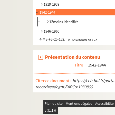
1919-1939
1942-1944
Témoins identifiés
1946-1960
4-MS-FS-25-132. Témoignages oraux
Présentation du contenu
Titre
1942-1944
Citer ce document :
https://ccfr.bnf.fr/por
record=eadcgm:EADC:b1939866
Plan du site
Mentions Légales
Accessibilit
v 31.1.0