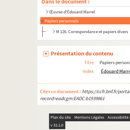
Dans le document :
Œuvres d'Édouard Marrel
Papiers personnels
M 126. Correspondance et papiers divers
Présentation du contenu
Titre
Papiers person
Index
Édouard Marr
Citer ce document :
https://ccfr.bnf.fr/por
record=eadcgm:EADC:b1939861
Plan du site
Mentions Légales
Accessibilit
v 31.1.0