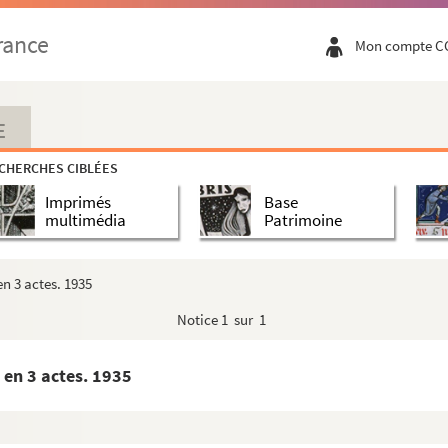
 actes et 25 tableaux. 1931
rance
Mon compte C
n 5 actes et 7 tableaux. 1911
n de Georges Daniel. vers 1964
E
t 5 tableaux. 1885
CHERCHES CIBLÉES
 en 5 actes. 1852
Imprimés
Base
multimédia
Patrimoine
es. 1907
 1896
n 3 actes. 1935
 1886
Notice
1 sur 1
rce en 3 actes. 1947
 en 3 actes. 1935
3 actes, en prose. 1911
es. Entre 1896 et 1925