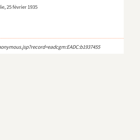
e, 25 février 1935
ct_anonymous.jsp?record=eadcgm:EADC:b1937455