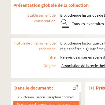
Colette. La seconde : pièce en 4 actes. 1951
Présentation globale de la collection
Maurice Hennequin, Paul Bilhaud, Pierre Veber. La seconde 
Etablissement de
Bibliothèque historique de la
Henry Bernstein. Le secret : pièce en 3 actes. 1913
conservation
Tous les inventaires
Arthur Bernède. Le secret de la confession ou La soutane : 
Pierre Wolff. Le secret de Polichinelle : comédie en 3 actes
Georges Delance. Le secret de William Selby : comédie en 
Intitulé de l'instrument de
Bibliothèque historique de l
Diego Fabbri. Le séducteur : comédie en 3 actes. 1956
recherche
régie théâtrale. Quatrième p
Abel Hermant. La semaine folle : pièce en 4 actes. 1913
Titre
Relevés de mises en scène d
Charlotte Delbo. La sentence : pièce en 3 actes. 1977
Origine
Association de la régie thé
Robert de Flers, Gaston de Caillavet. Les sentiers de la ver
Ernest Legouvé. Une séparation : drame en 4 actes. 1877
Constance Colline. Septembre : pièce en 4 actes et 5 table
Dans le document :
Prés
Félicien Mallefille. Les sept infans de Lara : drame en 5 act
Victorien Sardou. Séraphine : comédie en 5 actes. 1868
Noël Coward. Sérénade à trois : comédie inédite en 3 actes. 