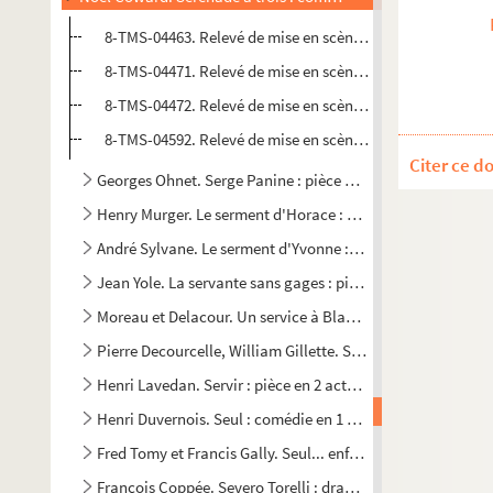
8-TMS-04463. Relevé de mise en scène. 1
8-TMS-04471. Relevé de mise en scène. 2
8-TMS-04472. Relevé de mise en scène. 3
8-TMS-04592. Relevé de mise en scène. 4
Citer ce d
Georges Ohnet. Serge Panine : pièce en 5 actes. 1882
Henry Murger. Le serment d'Horace : comédie en 1 acte, en
André Sylvane. Le serment d'Yvonne : comédie en 1 acte. 1
Jean Yole. La servante sans gages : pièce en 5 actes. 1934
Moreau et Delacour. Un service à Blanchard : comédie-vaud
Pierre Decourcelle, William Gillette. Service secret : pièce 
Henri Lavedan. Servir : pièce en 2 actes. 1913
Henri Duvernois. Seul : comédie en 1 acte. 1922
Fred Tomy et Francis Gally. Seul... enfin ! : comédie en 1 ac
François Coppée. Severo Torelli : drame en 5 actes, en vers