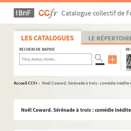
Saint-Georges de Bouhélier. Le sang de Danton : pièce en 3
Catalogue collectif de F
Albert Lambert, Fernand Meynet. Le sang français : drame e
Edouard Plouvier. Le sang-mêlé : drame en 5 actes. 1858
Ivan Tourgueniev. Sans argent : pièce en 1 acte. Traductio
LES CATALOGUES
LE RÉPERTOIR
Alphonse Daudet, Adolphe Belot. Sapho : pièce en 3 actes e
RECHERCHE RAPIDE
RE
Adrien Decourcelle, Adolphe Jaime. Sarah la créole : drame
Louis Verneuil. Satan : pièce en 4 actes. 1927
Georges Berr, Marcel Guillemaud. Le satyre : pièce en 3 act
Ernest Grenet-Dancourt. La sauterelle : comédie en 1 acte.
Accueil CCFr
Noël Coward. Sérénade à trois : comédie inédite e
>
Emile Durafour. Sauve qui peut : folie-vaudeville en 1 acte.
Marcel Achard. Savez-vous planter les choux ? : comédie-fa
Henry Bataille. Le scandale : pièce en 4 actes. 1909
Noël Coward. Sérénade à trois : comédie inédite
Fernand Crommelynck. Le sculpteur de masques : drame en 
Maurice de Féraudy. Sébastien Brichanteau : pièce en 3 act