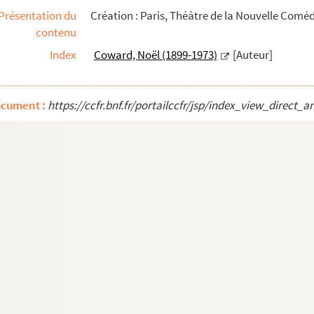
Présentation du
Création : Paris, Théâtre de la Nouvelle Comédi
contenu
Index
Coward, Noël (1899-1973)
[Auteur]
ocument :
https://ccfr.bnf.fr/portailccfr/jsp/index_view_dire
 prose. 1860
895
eville en 1 acte. 1852
en 4 actes. 1897
te. 1899
. 1883