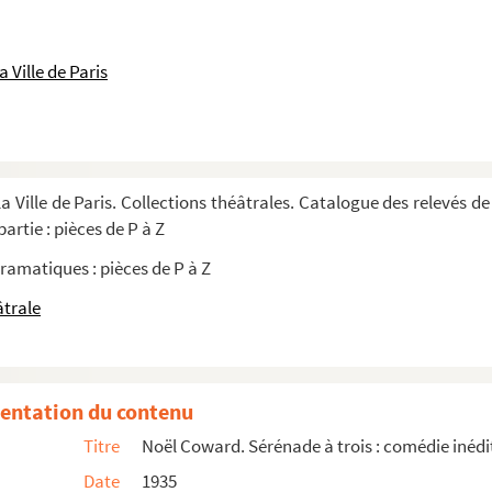
nuit de noces : pièce en 3 actes. 1922
 Ville de Paris
pièce en 3 actes. 1905
. 1903
3 actes d'après Edgar Wallace. 1931
a Ville de Paris. Collections théâtrales. Catalogue des relevés de
artie : pièces de P à Z
ramatiques : pièces de P à Z
âtrale
tu : comédie en 3 actes. 1903
aux. 1938
entation du contenu
es. 1836
Titre
Noël Coward. Sérénade à trois : comédie inédit
Date
1935
1935