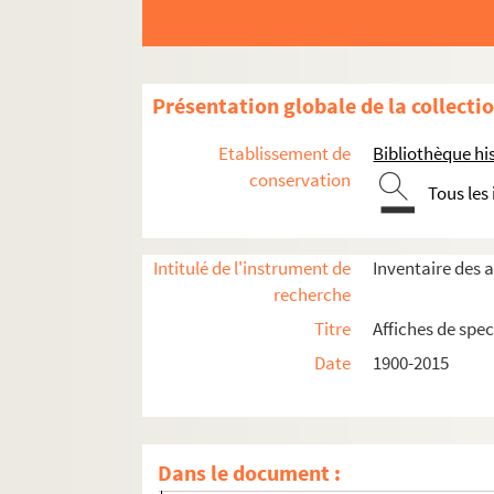
Présentation globale de la collecti
Seine-et-Marne
Etablissement de
Bibliothèque his
Yvelines
conservation
Tous les
Essonne
Hauts-de-Seine
Intitulé de l'instrument de
Inventaire des a
Antony
recherche
Bagneux
Titre
Affiches de spec
Boulogne-Billancourt
Date
1900-2015
Bourg-la-Reine
Châtenay-Malabry
Châtillon
Dans le document :
Chaville