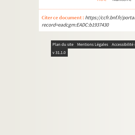
Citer ce document :
https://ccfr.bnf.fr/por
record=eadcgm:EADC:b1937430
Plan du site
Mentions Légales
Accessibilit
v 31.1.0