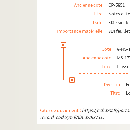
Ancienne cote
CP-5851
Titre
Notes et t
Date
XIXe siècle
Importance matérielle
314 feuille
Cote
8-​MS-
Ancienne cote
MS-17
Titre
Liasse 
Division
Fo
Titre
Le
Citer ce document :
https://ccfr.bnf.fr/por
record=eadcgm:EADC:b1937311