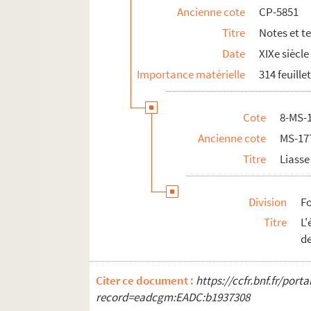
Ancienne cote
CP-5851
Titre
Notes et t
Date
XIXe siècle
Importance matérielle
314 feuille
Cote
8-​MS-
Ancienne cote
MS-17
Titre
Liasse 
Division
Fo
Titre
L
de
Citer ce document :
https://ccfr.bnf.fr/por
record=eadcgm:EADC:b1937308