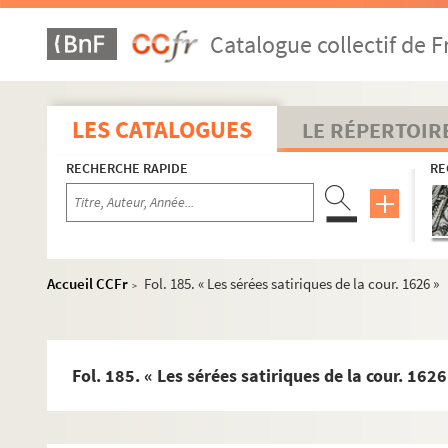
Catalogue collectif de F
LES CATALOGUES
LE RÉPERTOIR
Recueil de copies de documents dont la plupart complètent 
RECHERCHE RAPIDE
RE
4-MS-92. Volume 1
4-MS-93. Volume 2
4-MS-94. Volume 3
4-MS-95. Volume 4
Accueil CCFr
Fol. 185. « Les sérées satiriques de la cour. 1626 »
>
4-MS-96. Volume 5
4-MS-97. Volume 6
4-MS-98. Volume 7
Fol. 185. « Les sérées satiriques de la cour. 1626
4-MS-99. Volume 8
Fol. 1. « Pantologisme mathématique ou ordre tenu en