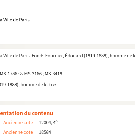
nt du quartier du roy ... A Paris »
s de Paris ... »
 Ville de Paris
Paris et ailleurs ... (11 février 1649) »
s en l'autre monde par le capitaine Ramoneau ..., ensem...
, prisonnier au bois de Viencienne, ensemble la lettr...
ompagnons »
la Ville de Paris. Fonds Fournier, Édouard (1819-1888), homme de l
rge Corner, fils du duc de Venise ... A Lyon, par Cl...
... A Paris ... 1713 ... »
 MS-1786 ; 8-MS-3166 ; MS-3418
ris le 9 ... may 1631, en la personne de Marie Brunet...
819-1888), homme de lettres
n du fléau des ... courtisannes. A Paris, chez Abraham ...
dans ... Brucelle le 30 juin 1611 par ... Don Martin...
ent les dames ... de Paris. A Paris, chez Pierre Fuitte...
entation du contenu
o
Ancienne cote
12004, 4
 3 octobre 1618, en l'église Sainct-Germain-de-l'Auxer...
Ancienne cote
18584