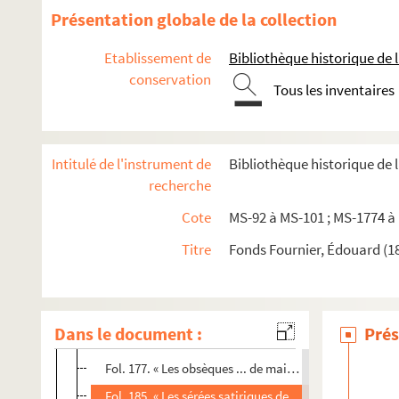
Fol. 21. « Les avantures d'un gentilhomme lorain revena
Présentation globale de la collection
Fol. 32. « Le banissement de l'espérance des chambrière
Etablissement de
Bibliothèque historique de la
Fol. 38. « Taxes faites des maisons sises aux environs de 
conservation
Tous les inventaires
Fol. 54. « La suitte très plaisante et mascarades veue
Fol. 64. « La lettre de Jean de Vert au colonel Coloredo
Fol. 70. « Histoire de la vie ... de Guillery et de ses c
Intitulé de l'instrument de
Bibliothèque historique de 
Fol. 90. « Arrest du très haut Conseil des Dix contre Geo
recherche
Fol. 108. « Avanture de Phélidor sur le quay des Orfèvres 
Cote
MS-92 à MS-101 ; MS-1774 à
Fol. 128. « Récit ... du miracle arrivé en l'église de Pa
Titre
Fonds Fournier, Édouard (1
Fol. 144. « Responce ... de M. Guillaume sur la malfaço
Fol. 158. « Discours ... de la grande cruauté ... exercée 
Fol. 167. « Le démon des villageois captivant nouvellem
Dans le document :
Prés
Fol. 171. « Le corbeau de la cour. 1622 »
Fol. 177. « Les obsèques ... de maistre Guillaume ... le
Fol. 185. « Les sérées satiriques de la cour. 1626 »