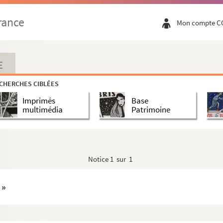
rance
Mon compte C
E
les
Variétés historiques et littéraires
CHERCHES CIBLÉES
Imprimés
Base
multimédia
Patrimoine
Notice
1 sur 1
 »
 la réception du petit mathématicien gascon ... »