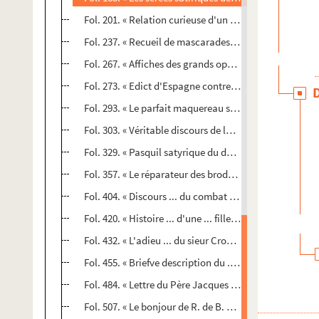
Fol. 201. « Relation curieuse d'un soldat déserteur ... 
Fol. 237. « Recueil de mascarades et jeux ... faits ce 
Fol. 267. « Affiches des grands opérateurs de Mirlinde
Fol. 273. « Edict d'Espagne contre la détestable secte 
Fol. 293. « Le parfait maquereau suivant la cour, conte
Fol. 303. « Véritable discours de la descouverte de l'e
Fol. 329. « Pasquil satyrique du duc de *** sur les affair
Fol. 357. « Le réparateur des brodequins d'Apollon à la c
Fol. 404. « Discours ... du combat rendu par le capita
Fol. 420. « Histoire ... d'une ... fille du châtellain 
Fol. 432. « L'adieu ... du sieur Croydebert à son dépar
Fol. 455. « Briefve description du ... royaume de Pologne
Fol. 484. « Lettre du Père Jacques Brun, de la Compagni
Fol. 507. « Le bonjour de R. de B. en réponce aux Nihil