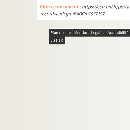
Citer ce document :
https://ccfr.bnf.fr/por
record=eadcgm:EADC:b1937197
Plan du site
Mentions Légales
Accessibilit
v 31.1.0