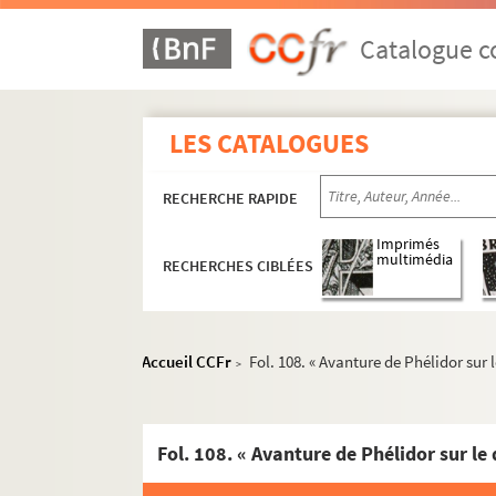
Catalogue co
LES CATALOGUES
RECHERCHE RAPIDE
Imprimés
multimédia
RECHERCHES CIBLÉES
Accueil CCFr
Fol. 108. « Avanture de Phélidor sur le
>
Fol. 108. « Avanture de Phélidor sur le q
Recueil de copies de documents dont la plupar
4-MS-92. Volume 1