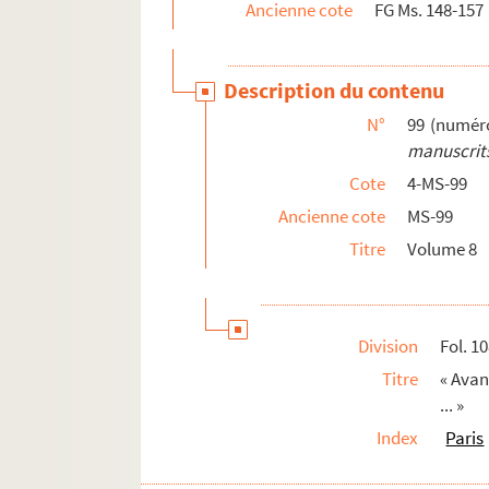
Ancienne cote
FG Ms. 148-157
4-MS-101. Volume 10
Édouard Fournier. Notes et carnets
Description du contenu
N°
99 (numér
manuscrits
Cote
4-MS-99
Ancienne cote
MS-99
Titre
Volume 8
Division
Fol. 1
Titre
« Avan
... »
Index
Paris