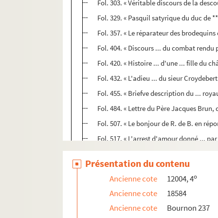
Fol. 303. « Véritable discours de la desc
Fol. 329. « Pasquil satyrique du duc de ***
Fol. 357. « Le réparateur des brodequins d'
Fol. 404. « Discours ... du combat rendu 
Fol. 420. « Histoire ... d'une ... fille 
Fol. 432. « L'adieu ... du sieur Croydebe
Fol. 455. « Briefve description du ... roy
Fol. 484. « Lettre du Père Jacques Brun, 
Fol. 507. « Le bonjour de R. de B. en rép
Fol. 517. « L'arrest d'amour donné ... par
Fol. 545. « Arrest contre les paresseux ... 
Présentation du contenu
Fol. 552. « Discours de la prinse de Calais
o
Ancienne cote
12004, 4
Fol. 566. « Jugement définitif donné par 
Ancienne cote
18584
Fol. 573. « Confession faicte par messire 
Ancienne cote
Bournon 237
4-MS-100. Volume 9